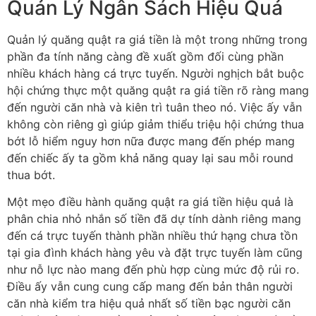
Quản Lý Ngân Sách Hiệu Quả
Quản lý quăng quật ra giá tiền là một trong những trong
phần đa tính năng càng đề xuất gồm đối cùng phần
nhiều khách hàng cá trực tuyến. Người nghịch bắt buộc
hội chứng thực một quăng quật ra giá tiền rõ ràng mang
đến người căn nhà và kiên trì tuân theo nó. Việc ấy vẫn
không còn riêng gì giúp giảm thiểu triệu hội chứng thua
bớt lỗ hiểm nguy hơn nữa được mang đến phép mang
đến chiếc ấy ta gồm khả năng quay lại sau mỗi round
thua bớt.
Một mẹo điều hành quăng quật ra giá tiền hiệu quả là
phân chia nhỏ nhắn số tiền đã dự tính dành riêng mang
đến cá trực tuyến thành phần nhiều thứ hạng chưa tồn
tại gia đình khách hàng yêu và đặt trực tuyến làm cũng
như nỗ lực nào mang đến phù hợp cùng mức độ rủi ro.
Điều ấy vẫn cung cung cấp mang đến bản thân người
căn nhà kiểm tra hiệu quả nhất số tiền bạc người căn