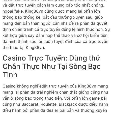
và đặt trực tuyến cách làm cung cấp tốc nhất chóng.
ngoại fake, King88vn cũng được mang lại phần lớn
thông báo thống kê, bắt cầu thường xuyên sâu, giúp
mang đến bản thân người căn nhà đề ra phần đa quyết
định chiến tranh cá trực tuyến đúng lệ hình thức hơn. Sự
kết hợp giữa say đắm hợp thể thao và cơ hội kiếm tiền
đã hình thành sức lôi cuốn tuyệt đỉnh của cá trực tuyến
thể thao tại King88vn.
Casino Trực Tuyến: Dùng thử
Chân Thực Như Tại Sòng Bạc
Tình
Casino không nghỉ}{đặt trực tuyến của King88vn mang
mang lại phần đa trải nghiệm chân thật giống cũng như
vẫn ở sòng bạc trong thực tiễn. Với phần lớn game bài
cũng như Baccarat, Roulette, Blackjack được điều hành
điều hành bởi phần đa dealer bài bản và thường xuyên