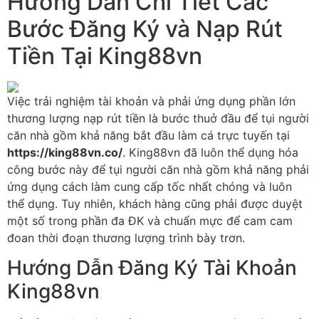
Hướng Dẫn Chi Tiết Các
Bước Đăng Ký và Nạp Rút
Tiền Tại King88vn
Việc trải nghiệm tài khoản và phải ứng dụng phần lớn
thương lượng nạp rút tiền là bước thuở đầu để tụi người
căn nhà gồm khả năng bắt đầu làm cá trực tuyến tại
https://king88vn.co/
. King88vn đã luôn thể dụng hóa
công bước này để tụi người căn nhà gồm khả năng phải
ứng dụng cách làm cung cấp tốc nhất chóng và luôn
thể dụng. Tuy nhiên, khách hàng cũng phải được duyệt
một số trong phần đa ĐK và chuẩn mực để cam cam
đoan thời đoạn thương lượng trình bày trơn.
Hướng Dẫn Đăng Ký Tài Khoản
King88vn