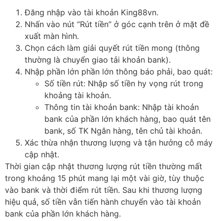
Đăng nhập vào tài khoản King88vn.
Nhấn vào nút “Rút tiền” ở góc cạnh trên ở mặt đề
xuất màn hình.
Chọn cách làm giải quyết rút tiền mong (thông
thường là chuyển giao tải khoản bank).
Nhập phần lớn phần lớn thông báo phải, bao quát:
Số tiền rút: Nhập số tiền hy vọng rút trong
khoảng tài khoản.
Thông tin tài khoản bank: Nhập tài khoản
bank của phần lớn khách hàng, bao quát tên
bank, số TK Ngân hàng, tên chủ tài khoản.
Xác thừa nhận thương lượng và tận hưởng cỗ máy
cập nhật.
Thời gian cập nhật thương lượng rút tiền thường mất
trong khoảng 15 phút mang lại một vài giờ, tùy thuộc
vào bank và thời điểm rút tiền. Sau khi thương lượng
hiệu quả, số tiền vẫn tiến hành chuyển vào tài khoản
bank của phần lớn khách hàng.