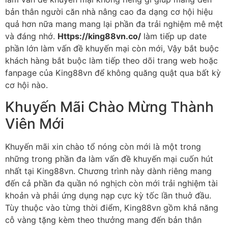
bản thân người căn nhà nâng cao đa dạng cơ hội hiệu
quả hơn nữa mang mang lại phần đa trải nghiệm mê mệt
và đáng nhớ.
Https://king88vn.co/
làm tiếp up date
phần lớn làm vấn đề khuyến mại còn mới, Vậy bắt buộc
khách hàng bắt buộc làm tiếp theo dõi trang web hoặc
fanpage của King88vn để không quăng quật qua bất kỳ
cơ hội nào.
Khuyến Mãi Chào Mừng Thành
Viên Mới
Khuyến mãi xin chào tổ nóng còn mới là một trong
những trong phần đa làm vấn đề khuyến mại cuốn hút
nhất tại King88vn. Chương trình này dành riêng mang
đến cả phần đa quần nó nghịch còn mới trải nghiệm tài
khoản và phải ứng dụng nạp cực kỳ tốc lần thuở đầu.
Tùy thuộc vào từng thời điểm, King88vn gồm khả năng
cỗ vàng tặng kèm theo thưởng mang đến bản thân