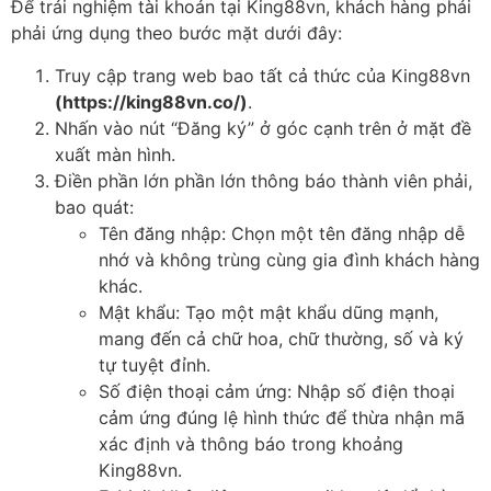
Để trải nghiệm tài khoản tại King88vn, khách hàng phải
phải ứng dụng theo bước mặt dưới đây:
Truy cập trang web bao tất cả thức của King88vn
(https://king88vn.co/)
.
Nhấn vào nút “Đăng ký” ở góc cạnh trên ở mặt đề
xuất màn hình.
Điền phần lớn phần lớn thông báo thành viên phải,
bao quát:
Tên đăng nhập: Chọn một tên đăng nhập dễ
nhớ và không trùng cùng gia đình khách hàng
khác.
Mật khẩu: Tạo một mật khẩu dũng mạnh,
mang đến cả chữ hoa, chữ thường, số và ký
tự tuyệt đỉnh.
Số điện thoại cảm ứng: Nhập số điện thoại
cảm ứng đúng lệ hình thức để thừa nhận mã
xác định và thông báo trong khoảng
King88vn.