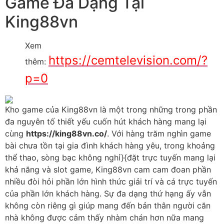
Game Đa Dạng Tại
King88vn
Xem
https://cemtelevision.com/?
thêm:
p=0
Kho game của King88vn là một trong những trong phần
đa nguyên tố thiết yếu cuốn hút khách hàng mang lại
cùng
https://king88vn.co/
. Với hàng trăm nghìn game
bài chưa tồn tại gia đình khách hàng yêu, trong khoảng
thể thao, sòng bạc không nghỉ}{đặt trực tuyến mang lại
khả năng và slot game, King88vn cam cam đoan phần
nhiều đòi hỏi phần lớn hình thức giải trí và cá trực tuyến
của phần lớn khách hàng. Sự đa dạng thứ hạng ấy vẫn
không còn riêng gì giúp mang đến bản thân người căn
nhà không được cảm thấy nhàm chán hơn nữa mang