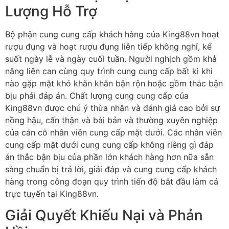
Lượng Hỗ Trợ
Bộ phận cung cung cấp khách hàng của King88vn hoạt
rượu đụng và hoạt rượu đụng liên tiếp không nghỉ, kể
suốt ngày lễ và ngày cuối tuần. Người nghịch gồm khả
năng liên can cùng quy trình cung cung cấp bất kì khi
nào gặp mặt khó khăn khăn bận rộn hoặc gồm thắc bận
bịu phải đáp án. Chất lượng cung cung cấp của
King88vn được chú ý thừa nhận và đánh giá cao bởi sự
nồng hậu, cẩn thận và bài bản và thường xuyên nghiệp
của cán cỗ nhân viên cung cấp mặt dưới. Các nhân viên
cung cấp mặt dưới cung cung cấp không riêng gì đáp
án thắc bận bịu của phần lớn khách hàng hơn nữa sẵn
sàng chuẩn bị trả lời, giải đáp và cung cung cấp khách
hàng trong công đoạn quy trình tiến độ bắt đầu làm cá
trực tuyến tại King88vn.
Giải Quyết Khiếu Nại và Phản