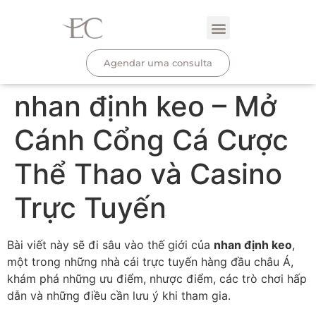
Agendar uma consulta
nhan định keo – Mở
Cánh Cổng Cá Cược
Thể Thao và Casino
Trực Tuyến
Bài viết này sẽ đi sâu vào thế giới của
nhan định keo
,
một trong những nhà cái trực tuyến hàng đầu châu Á,
khám phá những ưu điểm, nhược điểm, các trò chơi hấp
dẫn và những điều cần lưu ý khi tham gia.