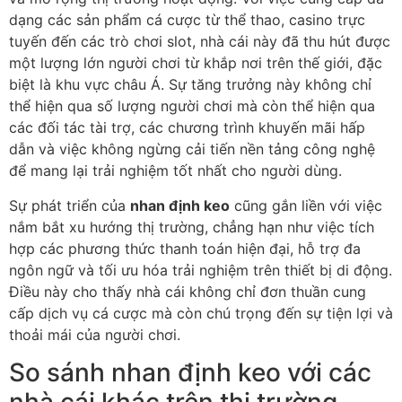
dạng các sản phẩm cá cược từ thể thao, casino trực
tuyến đến các trò chơi slot, nhà cái này đã thu hút được
một lượng lớn người chơi từ khắp nơi trên thế giới, đặc
biệt là khu vực châu Á. Sự tăng trưởng này không chỉ
thể hiện qua số lượng người chơi mà còn thể hiện qua
các đối tác tài trợ, các chương trình khuyến mãi hấp
dẫn và việc không ngừng cải tiến nền tảng công nghệ
để mang lại trải nghiệm tốt nhất cho người dùng.
Sự phát triển của
nhan định keo
cũng gắn liền với việc
nắm bắt xu hướng thị trường, chẳng hạn như việc tích
hợp các phương thức thanh toán hiện đại, hỗ trợ đa
ngôn ngữ và tối ưu hóa trải nghiệm trên thiết bị di động.
Điều này cho thấy nhà cái không chỉ đơn thuần cung
cấp dịch vụ cá cược mà còn chú trọng đến sự tiện lợi và
thoải mái của người chơi.
So sánh nhan định keo với các