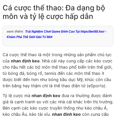
Cá cược thể thao: Đa dạng bộ
môn và tỷ lệ cược hấp dẫn
xem thêm:
Trải Nghiệm Chơi Game Đỉnh Cao Tại https//bet88.foo/ –
Khám Phá Thế Giới Giải Trí Mới
Cá cược thể thao là một trong những sản phẩm chủ lực
của
nhan định keo
. Nhà cái này cung cấp các kèo cược
cho hầu hết các bộ môn thể thao phổ biến trên thế giới,
từ bóng đá, bóng rổ, tennis đến các môn thể thao ít
được biết đến hơn như bóng bầu dục Mỹ, khúc côn cầu
trên băng hay thậm chí là thể thao điện tử (eSports).
Tỷ lệ cược mà
nhan định keo
đưa ra thường được đánh
giá là cạnh tranh so với các nhà cái khác trên thị trường.
Bên cạnh các kèo cược truyền thống như kèo châu Á,
kèo châu Âu, kèo tài xỉu,
nhan định keo
còn cung cấp