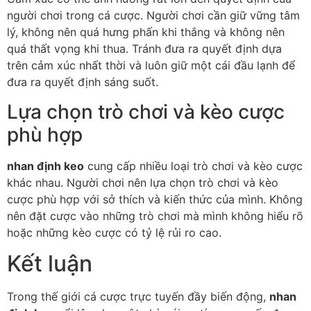
người chơi trong cá cược. Người chơi cần giữ vững tâm
lý, không nên quá hưng phấn khi thắng và không nên
quá thất vọng khi thua. Tránh đưa ra quyết định dựa
trên cảm xúc nhất thời và luôn giữ một cái đầu lạnh để
đưa ra quyết định sáng suốt.
Lựa chọn trò chơi và kèo cược
phù hợp
nhan định keo
cung cấp nhiều loại trò chơi và kèo cược
khác nhau. Người chơi nên lựa chọn trò chơi và kèo
cược phù hợp với sở thích và kiến thức của mình. Không
nên đặt cược vào những trò chơi mà mình không hiểu rõ
hoặc những kèo cược có tỷ lệ rủi ro cao.
Kết luận
Trong thế giới cá cược trực tuyến đầy biến động,
nhan