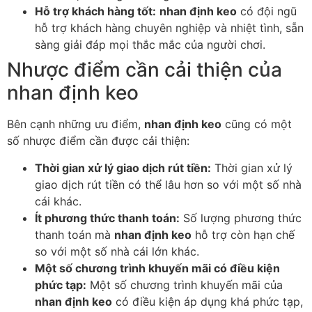
Hỗ trợ khách hàng tốt:
nhan định keo
có đội ngũ
hỗ trợ khách hàng chuyên nghiệp và nhiệt tình, sẵn
sàng giải đáp mọi thắc mắc của người chơi.
Nhược điểm cần cải thiện của
nhan định keo
Bên cạnh những ưu điểm,
nhan định keo
cũng có một
số nhược điểm cần được cải thiện:
Thời gian xử lý giao dịch rút tiền:
Thời gian xử lý
giao dịch rút tiền có thể lâu hơn so với một số nhà
cái khác.
Ít phương thức thanh toán:
Số lượng phương thức
thanh toán mà
nhan định keo
hỗ trợ còn hạn chế
so với một số nhà cái lớn khác.
Một số chương trình khuyến mãi có điều kiện
phức tạp:
Một số chương trình khuyến mãi của
nhan định keo
có điều kiện áp dụng khá phức tạp,