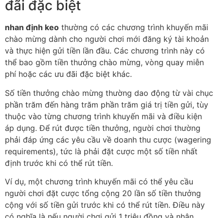
đãi đặc biệt
nhan định keo
thường có các chương trình khuyến mãi
chào mừng dành cho người chơi mới đăng ký tài khoản
và thực hiện gửi tiền lần đầu. Các chương trình này có
thể bao gồm tiền thưởng chào mừng, vòng quay miễn
phí hoặc các ưu đãi đặc biệt khác.
Số tiền thưởng chào mừng thường dao động từ vài chục
phần trăm đến hàng trăm phần trăm giá trị tiền gửi, tùy
thuộc vào từng chương trình khuyến mãi và điều kiện
áp dụng. Để rút được tiền thưởng, người chơi thường
phải đáp ứng các yêu cầu về doanh thu cược (wagering
requirements), tức là phải đặt cược một số tiền nhất
định trước khi có thể rút tiền.
Ví dụ, một chương trình khuyến mãi có thể yêu cầu
người chơi đặt cược tổng cộng 20 lần số tiền thưởng
cộng với số tiền gửi trước khi có thể rút tiền. Điều này
có nghĩa là nếu người chơi gửi 1 triệu đồng và nhận