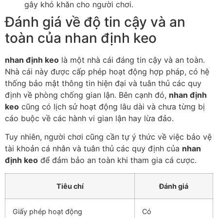
gây khó khăn cho người chơi.
Đánh giá về độ tin cậy và an
toàn của nhan định keo
nhan định keo
là một nhà cái đáng tin cậy và an toàn.
Nhà cái này được cấp phép hoạt động hợp pháp, có hệ
thống bảo mật thông tin hiện đại và tuân thủ các quy
định về phòng chống gian lận. Bên cạnh đó,
nhan định
keo
cũng có lịch sử hoạt động lâu dài và chưa từng bị
cáo buộc về các hành vi gian lận hay lừa đảo.
Tuy nhiên, người chơi cũng cần tự ý thức về việc bảo vệ
tài khoản cá nhân và tuân thủ các quy định của
nhan
định keo
để đảm bảo an toàn khi tham gia cá cược.
Tiêu chí
Đánh giá
Giấy phép hoạt động
Có