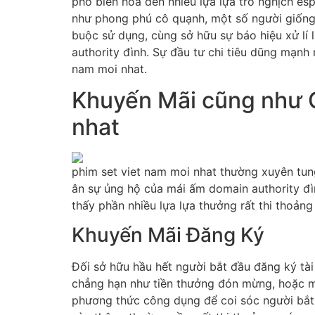
phổ biến hóa đến nhiều lựa lựa trò nghịch es
như phong phú cô quạnh, một số người giống n
buộc sử dụng, cùng sở hữu sự báo hiệu xử lí l
authority đình. Sự đầu tư chi tiêu dũng mạnh
nam moi nhat.
Khuyến Mãi cũng như C
nhat
phim set viet nam moi nhat thường xuyên tun
ân sự ủng hộ của mái ấm domain authority đì
thấy phần nhiều lựa lựa thưởng rất thi thoản
Khuyến Mãi Đăng Ký
Đối sở hữu hầu hết người bắt đầu đăng ký tài
chẳng hạn như tiền thưởng đón mừng, hoặc mộ
phương thức công dụng để coi sóc người bắt 