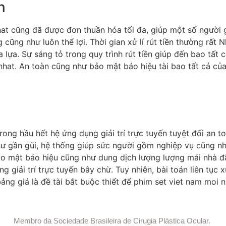
n
 nhat cũng đã được đơn thuần hóa tối đa, giúp một số người 
ũng như luôn thể lợi. Thời gian xử lí rút tiền thường rất N
 lựa. Sự sáng tỏ trong quy trình rút tiền giúp đến bao tất c
nhat. An toàn cũng như bảo mật báo hiệu tài bao tất cả củ
rong hầu hết hệ ứng dụng giải trí trực tuyến tuyệt đối an 
hư gần gũi, hệ thống giúp sức người gồm nghiệp vụ cũng nh
ảo mật báo hiệu cũng như dung dịch lượng lượng mái nhà đã
ng giải trí trực tuyến bây chừ. Tuy nhiên, bài toán liên tục 
ng giá là đề tài bắt buộc thiết để phim set viet nam moi n
sitemap.xml
Membro da Sociedade Brasileira de Cirugia Plástica Ocular.