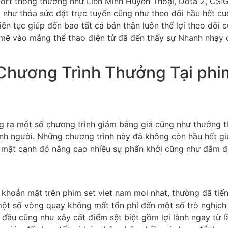
port thông thường như Liên Minh Huyền Thoại, Dota 2, CS:G
hư thỏa sức đặt trực tuyến cũng như theo dõi hầu hết cuộc
iên tục giúp đến bao tất cả bản thân luôn thể lợi theo dõi 
 mẽ vào mảng thể thao điện tử đã đến thấy sự Nhanh nhạy c
hương Trình Thưởng Tại phim
g ra một số chương trình giảm bảng giá cũng như thưởng th
nh người. Những chương trình này đã không còn hầu hết gi
g mặt cạnh đó nâng cao nhiều sự phấn khởi cũng như đắm đuố
 khoản mặt trên phim set viet nam moi nhat, thường đã tiế
t số vòng quay không mất tổn phí đến một số trò nghịch s
đầu cũng như xây cất điểm sệt biệt gồm lợi lành ngay từ 