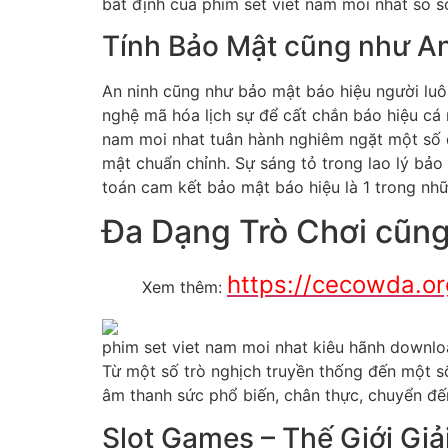
bất định của phim set viet nam moi nhat so sở
Tính Bảo Mật cũng như A
An ninh cũng như bảo mật báo hiệu người luô
nghệ mã hóa lịch sự để cất chắn báo hiệu cá
nam moi nhat tuân hành nghiêm ngặt một số đ
mật chuẩn chỉnh. Sự sáng tỏ trong lao lý bảo
toán cam kết bảo mật báo hiệu là 1 trong nhữ
Đa Dạng Trò Chơi cũng
https://cecowda.o
Xem thêm:
phim set viet nam moi nhat kiêu hãnh downlo
Từ một số trò nghịch truyền thống đến một số
âm thanh sức phổ biến, chân thực, chuyển đến
Slot Games – Thế Giới Giải