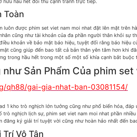
 hữu hầu hết đối thủ cạnh tranh trực tiếp.
n Toàn
n luôn được phim set viet nam moi nhat đặt lên mặt trên 
 nhân cũng như tài khoản của đa phần người thân khỏi sự 
iều khoản về bảo mật báo hiệu, tuyệt đối rằng báo hiệu 
 mật cũng giúp đến bao tất cả bản thân yên tâm hơn khi đăn
ng trong hầu hết trong một số một số khía cạnh bắt buộc t
 như Sản Phẩm Của phim set 
rg/qh88/gai-gia-nhat-ban-03081154/
ad 1 kho trò nghịch lớn tưởng cũng như phổ biến hóa, đáp 
 trò nghịch lịch sự, phim set viet nam moi nhat phần nhiề
 đăng ký giải trí tuyệt vời cũng như hoàn hảo nhất đến bao
 Trí Vô Tận