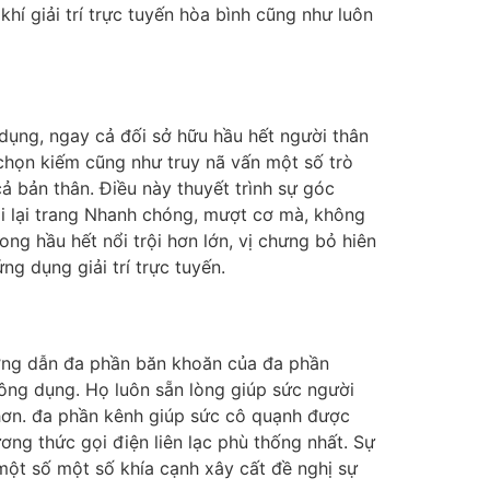
í giải trí trực tuyến hòa bình cũng như luôn
dụng, ngay cả đối sở hữu hầu hết người thân
 chọn kiếm cũng như truy nã vấn một số trò
ả bản thân. Điều này thuyết trình sự góc
i lại trang Nhanh chóng, mượt cơ mà, không
ng hầu hết nổi trội hơn lớn, vị chưng bỏ hiên
g dụng giải trí trực tuyến.
ướng dẫn đa phần băn khoăn của đa phần
ông dụng. Họ luôn sẵn lòng giúp sức người
 hơn. đa phần kênh giúp sức cô quạnh được
ơng thức gọi điện liên lạc phù thống nhất. Sự
một số một số khía cạnh xây cất đề nghị sự