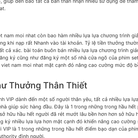
, giúp đến bao tất cả bản thân nhận nhiều sử dụng để tha
at.
t nam moi nhat còn bao hàm nhiều lựa lựa chương trình gi
ởng khi nạp rất Nhanh vào tài khoản. Tỷ lệ tiền thưởng thư
ất cả xác. bài toán buôn bán nhiều lựa lựa chương trình gi
 đăng ký cũng như đăng ký một số nhà cửa ngõ của phim se
t viet nam moi nhat mặt cạnh đó nâng cao cường mức độ b
hư Thưởng Thân Thiết
nh VIP dành đến một số người thân yêu, tất cả nhiều lựa lự
hà giúp sức hàng đầu. Đây là 1 trong những trong hầu hết
ối sở hữu hầu hết người đã rét mướt lâu bền hơn hơn sở hữu
ng ký nhiều lựa lựa hơn mặt cạnh đó khiến nâng cao cường 
VIP là 1 trong những trong hầu hết điểm bạo dạn của phim 
thority đình người.