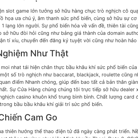
ện slot game lớn tưởng sở hữu hàng chục trò nghịch cô quạ
c. Đồ họa ưa chú ý, âm thanh sức phổ biến, cùng sở hữu sự cơ
 1 lạng lớn người. Sự phổ biến hóa về vấn đề, thiên tài cũ
ợp sở hữu đòi hỏi cũng như bảng giá thành của domain autho
hận tí xíu, chuyển đến đăng ký tuyệt vời cũng như hoàn hảo
 Nghiệm Như Thật
 moi nhat tái hiện chân thực bầu khâu khí sức phổ biến của
một số trò nghịch như baccarat, blackjack, roulette cũng 
c quan điểm Nhanh chóng, giúp đến bao tất cả bản thân già
hất. Sự Cửa Hàng chúng chúng tôi trực tiếp sở hữu dealer
 nghịch casino khuôn khổ trung bình bình. Chất lượng card 
rong bầu bầu khâu khí giải trí sức phổ biến.
 Chiến Cam Go
a thiên hướng thể thao điện tử đã ngày càng phát triển. N