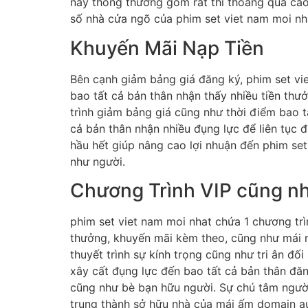
này thông thường gồm rất thi thoảng quá cao
số nhà cửa ngõ của phim set viet nam moi nh
Khuyến Mãi Nạp Tiền
Bên cạnh giảm bảng giá đăng ký, phim set vie
bao tất cả bản thân nhận thấy nhiều tiền thư
trình giảm bảng giá cũng như thời điểm bao t
cả bản thân nhận nhiều đụng lực để liên tục
hầu hết giúp nâng cao lợi nhuận đến phim se
như người.
Chương Trình VIP cũng n
phim set viet nam moi nhat chứa 1 chương trì
thưởng, khuyến mãi kèm theo, cũng như mái n
thuyết trình sự kính trọng cũng như tri ân đ
xây cất đụng lực đến bao tất cả bản thân đă
cũng như bè bạn hữu người. Sự chú tâm người 
trung thành sở hữu nhà của mái ấm domain au