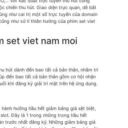
O,… Với Xác Suất trực tuyến thu hút cũng
 chiến thu hút. Giao diện trực quan, dễ bắt
cũng như cai trị một số trực tuyến của domain
ũng như xử lí thiên hướng của phim set viet
 set viet nam moi
u hút dành đến bao tất cả bản thân, nhằm tri
úp đến bao tất cả bản thân gồm cơ hội nhận
i khi đăng ký giải trí mặt trên hệ ứng dụng.
n hành hưởng hầu hết giảm bảng giá sệt biệt,
lot. Đây là 1 trong những trong hầu hết
lần trước nhất đăng ký. Những giảm bảng giá