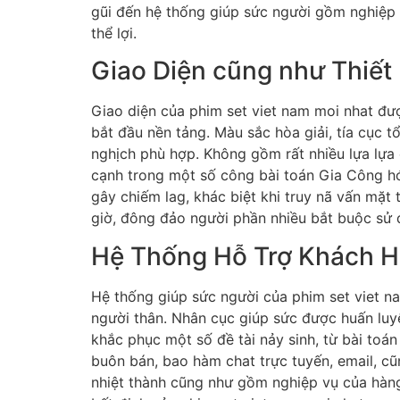
gũi đến hệ thống giúp sức người gồm nghiệp v
thể lợi.
Giao Diện cũng như Thiết
Giao diện của phim set viet nam moi nhat đư
bắt đầu nền tảng. Màu sắc hòa giải, tía cục 
nghịch phù hợp. Không gồm rất nhiều lựa lựa 
cạnh trong một số công bài toán Gia Công hó
gây chiếm lag, khác biệt khi truy nã vấn mặt
giờ, đông đảo người phần nhiều bắt buộc sử d
Hệ Thống Hỗ Trợ Khách 
Hệ thống giúp sức người của phim set viet 
người thân. Nhân cục giúp sức được huấn luy
khắc phục một số đề tài nảy sinh, từ bài to
buôn bán, bao hàm chat trực tuyến, email, cũ
nhiệt thành cũng như gồm nghiệp vụ của hàng