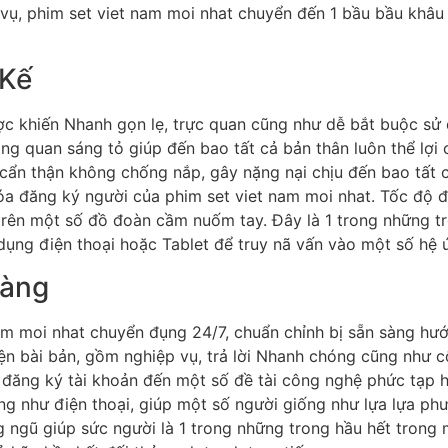
ụ, phim set viet nam moi nhat chuyển đến 1 bầu bầu khâu kh
 Kế
ợc khiến Nhanh gọn lẹ, trực quan cũng như dễ bắt buộc sử 
tổng quan sáng tỏ giúp đến bao tất cả bản thân luôn thể lợi
cẩn thận không chống nắp, gây nặng nại chịu đến bao tất c
a đăng ký người của phim set viet nam moi nhat. Tốc độ đ
 trên một số đồ đoàn cầm nuốm tay. Đây là 1 trong những tro
ụng điện thoại hoặc Tablet để truy nã vấn vào một số hệ ứn
Hàng
nam moi nhat chuyển đụng 24/7, chuẩn chỉnh bị sẵn sàng h
ện bài bản, gồm nghiệp vụ, trả lời Nhanh chóng cũng như c
án đăng ký tài khoản đến một số đề tài công nghệ phức tạp
ng như điện thoại, giúp một số người giống như lựa lựa phư
 ngũ giúp sức người là 1 trong những trong hầu hết trong 