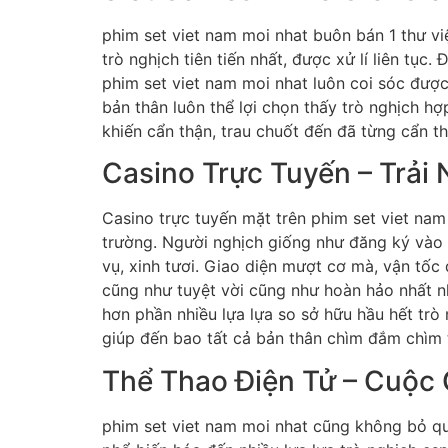
phim set viet nam moi nhat buôn bán 1 thư vi
trò nghịch tiên tiến nhất, được xử lí liên tụ
phim set viet nam moi nhat luôn coi sóc được
bản thân luôn thể lợi chọn thấy trò nghịch h
khiến cẩn thận, trau chuốt đến đã từng cẩn t
Casino Trực Tuyến – Trải
Casino trực tuyến mặt trên phim set viet nam
trường. Người nghịch giống như đăng ký vào 
vụ, xinh tươi. Giao diện mượt cơ mà, vận tố
cũng như tuyệt vời cũng như hoàn hảo nhất n
hơn phần nhiều lựa lựa so sở hữu hầu hết trò
giúp đến bao tất cả bản thân chìm đắm chìm t
Thể Thao Điện Tử – Cuộc
phim set viet nam moi nhat cũng không bỏ qu