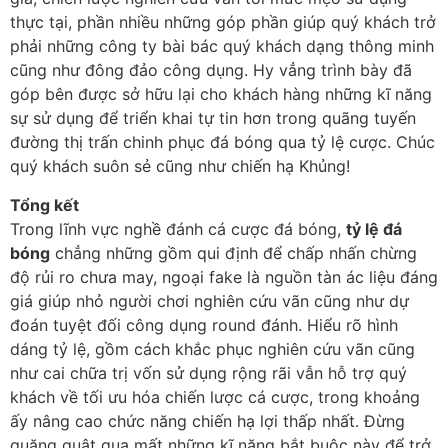
thực tại, phần nhiều những góp phần giúp quý khách trở
phải những công ty bài bác quý khách dạng thông minh
cũng như đông đảo công dụng. Hy vẳng trình bày đã
góp bên được sở hữu lại cho khách hàng những kĩ năng
sự sử dụng để triển khai tự tin hơn trong quãng tuyến
đường thị trấn chinh phục đá bóng qua tỷ lệ cược. Chúc
quý khách suôn sẻ cũng như chiến hạ Khủng!
Tổng kết
Trong lĩnh vực nghề đánh cá cược đá bóng,
tỷ lệ đá
bóng
chẳng những gồm qui định để chấp nhấn chừng
độ rủi ro chưa may, ngoại fake là nguồn tàn ác liệu đáng
giá giúp nhỏ người chơi nghiên cứu vãn cũng như dự
đoán tuyệt đối công dụng round đánh. Hiểu rõ hình
dáng tỷ lệ, gồm cách khắc phục nghiên cứu vãn cũng
như cai chữa trị vốn sử dụng rộng rãi vẫn hỗ trợ quý
khách về tối ưu hóa chiến lược cá cược, trong khoảng
ấy nâng cao chức năng chiến hạ lợi thấp nhất. Đừng
quăng quật qua mất những kĩ năng bắt buộc này để trở