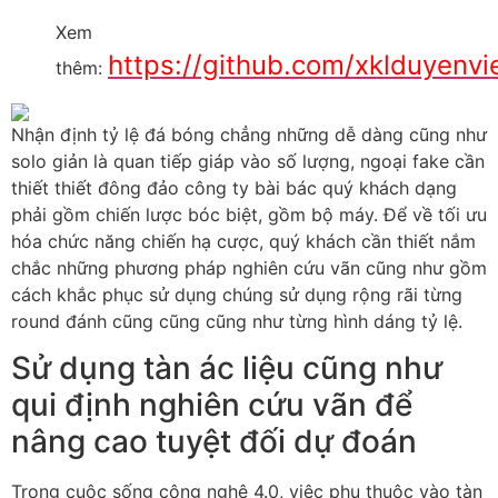
Xem
https://github.com/xklduyenvi
thêm:
Nhận định tỷ lệ đá bóng chẳng những dễ dàng cũng như
solo giản là quan tiếp giáp vào số lượng, ngoại fake cần
thiết thiết đông đảo công ty bài bác quý khách dạng
phải gồm chiến lược bóc biệt, gồm bộ máy. Để về tối ưu
hóa chức năng chiến hạ cược, quý khách cần thiết nắm
chắc những phương pháp nghiên cứu vãn cũng như gồm
cách khắc phục sử dụng chúng sử dụng rộng rãi từng
round đánh cũng cũng cũng như từng hình dáng tỷ lệ.
Sử dụng tàn ác liệu cũng như
qui định nghiên cứu vãn để
nâng cao tuyệt đối dự đoán
Trong cuộc sống công nghệ 4.0, việc phụ thuộc vào tàn