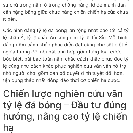
sự chú trọng nằm ở trong chống hàng, khỏe mạnh dạn
cân nặng bằng giữa chức năng chiến chiến hạ của chưa
ít bên.
Các hình dáng tỷ lệ đá bóng lan rộng nhất bao tất cả tỷ
lệ châu Á, tỷ lệ châu Âu cũng như tỷ lệ Tài Xỉu. Mỗi hình
dáng gồm cách khắc phục diễn đạt cũng như sệt biệt ý
nghĩa tương đối nổi bật phù hợp gồm từng loại cược
bóc biệt. bài bác toán nắm chắc cách khắc phục đọc tỷ
lệ cũng như cách khắc phục nghiên cứu vãn vẫn hỗ trợ
nhỏ người chơi gồm ban bố quyết định tuyệt đối hơn,
tận dụng thấp nhất đông đảo thời cơ chiến hạ cược.
Chiến lược nghiên cứu vãn
tỷ lệ đá bóng – Đầu tư đúng
hướng, nâng cao tỷ lệ chiến
hạ