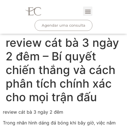
Agendar uma consulta
review cát bà 3 ngày
2 đêm – Bí quyết
chiến thắng và cách
phân tích chính xác
cho mọi trận đấu
review cát bà 3 ngày 2 đêm
Trong nhân hình dáng đá bóng khi bây giờ, việc nắm