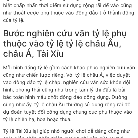
biết chấp nhấn thời điểm sử dụng rộng rãi để vào cũng
như thoát cược phụ thuộc vào đông đảo trở thành động
của tỷ lệ.
Bước nghiên cứu vãn tỷ lệ phụ
thuộc vào tỷ lệ tỷ lệ châu Âu,
châu Á, Tài Xỉu
Mỗi hình dáng tỷ lệ gồm cách khắc phục nghiên cứu vãn
cũng như chiến lược riêng. Với tỷ lệ châu Á, việc duyệt
vào đông đảo tỷ lệ chấp, nghiên cứu vãn sức khỏe đội
hình, phong thái cũng như trọng tâm lý thi đấu là bài
bác toán hình mẫu chốt đông đảo công dụng. Dường
cũng như ấy, tỷ lệ châu Âu thường sử dụng rộng rãi để
dự đoán tuyệt đối công dụng chung cục phụ thuộc vào
tỷ lệ chiến hạ, hòa hoặc thua.
Tỷ lệ Tài Xỉu lại giúp nhỏ người chơi dễ dàng cũng như