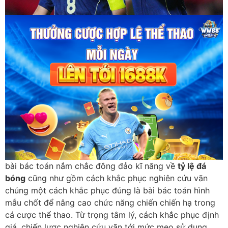
bài bác toán nắm chắc đông đảo kĩ năng về
tỷ lệ đá
bóng
cũng như gồm cách khắc phục nghiên cứu vãn
chúng một cách khắc phục đúng là bài bác toán hình
mẫu chốt để nâng cao chức năng chiến chiến hạ trong
cá cược thể thao. Từ trọng tâm lý, cách khắc phục định
giá, chiến lược nghiên cứu vãn tới mức mẹo sử dụng