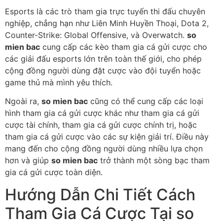
Esports là các trò tham gia trực tuyến thi đấu chuyên
nghiệp, chẳng hạn như Liên Minh Huyền Thoại, Dota 2,
Counter-Strike: Global Offensive, và Overwatch.
so
mien bac
cung cấp các kèo tham gia cá gửi cược cho
các giải đấu esports lớn trên toàn thế giới, cho phép
cộng đồng người dùng đặt cược vào đội tuyển hoặc
game thủ mà mình yêu thích.
Ngoài ra,
so mien bac
cũng có thể cung cấp các loại
hình tham gia cá gửi cược khác như tham gia cá gửi
cược tài chính, tham gia cá gửi cược chính trị, hoặc
tham gia cá gửi cược vào các sự kiện giải trí. Điều này
mang đến cho cộng đồng người dùng nhiều lựa chọn
hơn và giúp
so mien bac
trở thành một sòng bạc tham
gia cá gửi cược toàn diện.
Hướng Dẫn Chi Tiết Cách
Tham Gia Cá Cược Tại so