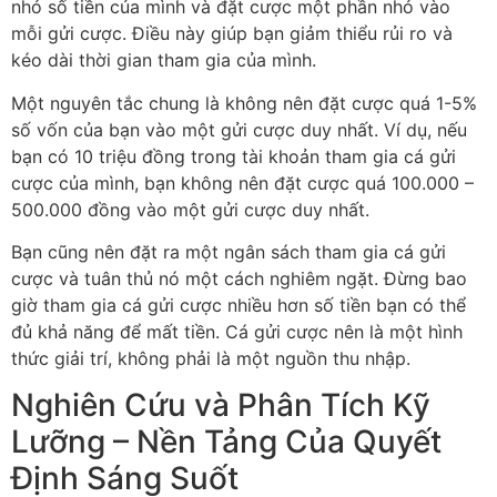
nhỏ số tiền của mình và đặt cược một phần nhỏ vào
mỗi gửi cược. Điều này giúp bạn giảm thiểu rủi ro và
kéo dài thời gian tham gia của mình.
Một nguyên tắc chung là không nên đặt cược quá 1-5%
số vốn của bạn vào một gửi cược duy nhất. Ví dụ, nếu
bạn có 10 triệu đồng trong tài khoản tham gia cá gửi
cược của mình, bạn không nên đặt cược quá 100.000 –
500.000 đồng vào một gửi cược duy nhất.
Bạn cũng nên đặt ra một ngân sách tham gia cá gửi
cược và tuân thủ nó một cách nghiêm ngặt. Đừng bao
giờ tham gia cá gửi cược nhiều hơn số tiền bạn có thể
đủ khả năng để mất tiền. Cá gửi cược nên là một hình
thức giải trí, không phải là một nguồn thu nhập.
Nghiên Cứu và Phân Tích Kỹ
Lưỡng – Nền Tảng Của Quyết
Định Sáng Suốt