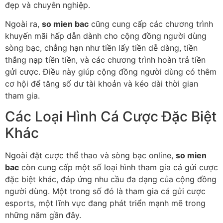
đẹp và chuyên nghiệp.
Ngoài ra,
so mien bac
cũng cung cấp các chương trình
khuyến mãi hấp dẫn dành cho cộng đồng người dùng
sòng bạc, chẳng hạn như tiền lấy tiền dễ dàng, tiền
thắng nạp tiền tiền, và các chương trình hoàn trả tiền
gửi cược. Điều này giúp cộng đồng người dùng có thêm
cơ hội để tăng số dư tài khoản và kéo dài thời gian
tham gia.
Các Loại Hình Cá Cược Đặc Biệt
Khác
Ngoài đặt cược thể thao và sòng bạc online,
so mien
bac
còn cung cấp một số loại hình tham gia cá gửi cược
đặc biệt khác, đáp ứng nhu cầu đa dạng của cộng đồng
người dùng. Một trong số đó là tham gia cá gửi cược
esports, một lĩnh vực đang phát triển mạnh mẽ trong
những năm gần đây.