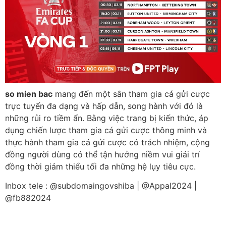
so mien bac
mang đến một sân tham gia cá gửi cược
trực tuyến đa dạng và hấp dẫn, song hành với đó là
những rủi ro tiềm ẩn. Bằng việc trang bị kiến thức, áp
dụng chiến lược tham gia cá gửi cược thông minh và
thực hành tham gia cá gửi cược có trách nhiệm, cộng
đồng người dùng có thể tận hưởng niềm vui giải trí
đồng thời giảm thiểu tối đa những hệ lụy tiêu cực.
Inbox tele : @subdomaingovshiba | @Appal2024 |
@fb882024