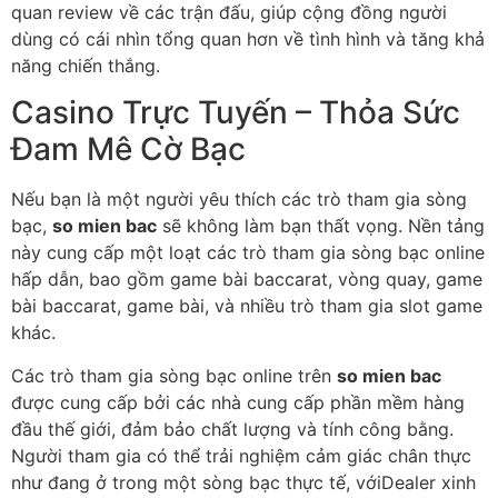
quan review về các trận đấu, giúp cộng đồng người
dùng có cái nhìn tổng quan hơn về tình hình và tăng khả
năng chiến thắng.
Casino Trực Tuyến – Thỏa Sức
Đam Mê Cờ Bạc
Nếu bạn là một người yêu thích các trò tham gia sòng
bạc,
so mien bac
sẽ không làm bạn thất vọng. Nền tảng
này cung cấp một loạt các trò tham gia sòng bạc online
hấp dẫn, bao gồm game bài baccarat, vòng quay, game
bài baccarat, game bài, và nhiều trò tham gia slot game
khác.
Các trò tham gia sòng bạc online trên
so mien bac
được cung cấp bởi các nhà cung cấp phần mềm hàng
đầu thế giới, đảm bảo chất lượng và tính công bằng.
Người tham gia có thể trải nghiệm cảm giác chân thực
như đang ở trong một sòng bạc thực tế, vớiDealer xinh