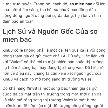
cược trực tuyến. Trong bối cảnh đó,
so mien bac
nổi lên
như một điểm sáng, thu hút sự chú ý của đông đảo
cộng đồng người dùng bởi sự đa dạng, tiện lợi và tính
đảm bảo an toàn.
Lịch Sử và Nguồn Gốc Của so
mien bac
Xin88 có lẽ không phải là một cái tên quá xa lạ với cộng
đồng tham gia cá gửi cược châu Á. Dù vậy, việc liên kết
với “Wales” có thể chỉ ra một phiên bản hoặc thị trường
cụ thể mà sòng bạc này đang tập trung vào. Để hiểu rõ
hơn về điều này, chúng ta cần xem xét nguồn gốc của
Xin88 và cách nó mở rộng sang thị trường Wales.
Có khả năng Xin88 là một sòng bạc tham gia cá gửi
cược đã có mặt trên thị trường trong một thời gian dài,
và việc mở rộng sang thị trường Wales là một bước
chiến lược để tiếp cận một đối tượng cộng đồng người