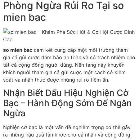
Phòng Ngừa Rủi Ro Tại so
mien bac
so mien bac
cam kết cung cấp một môi trường tham
gia cá gửi cược đảm bảo an toàn và có trách nhiệm cho
tất cả cộng đồng người dùng. Nền tảng này khuyến
khích người tham gia cá gửi cược một cách có kiểm
soát và nhận thức được những rủi ro tiềm ẩn.
Nhận Biết Dấu Hiệu Nghiện Cờ
Bạc – Hành Động Sớm Để Ngăn
Ngừa
Nghiện cờ bạc là một vấn đề nghiêm trọng có thể gây
ra những hậu quả tàn khốc cho cá nhân và cộng đồng