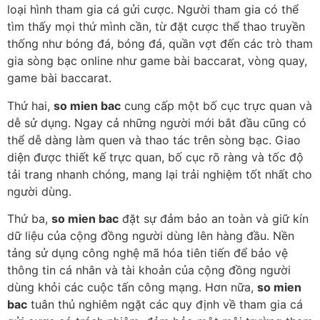
loại hình tham gia cá gửi cược. Người tham gia có thể
tìm thấy mọi thứ mình cần, từ đặt cược thể thao truyền
thống như bóng đá, bóng đá, quần vợt đến các trò tham
gia sòng bạc online như game bài baccarat, vòng quay,
game bài baccarat.
Thứ hai,
so mien bac
cung cấp một bố cục trực quan và
dễ sử dụng. Ngay cả những người mới bắt đầu cũng có
thể dễ dàng làm quen và thao tác trên sòng bạc. Giao
diện được thiết kế trực quan, bố cục rõ ràng và tốc độ
tải trang nhanh chóng, mang lại trải nghiệm tốt nhất cho
người dùng.
Thứ ba,
so mien bac
đặt sự đảm bảo an toàn và giữ kín
dữ liệu của cộng đồng người dùng lên hàng đầu. Nền
tảng sử dụng công nghệ mã hóa tiên tiến để bảo vệ
thông tin cá nhân và tài khoản của cộng đồng người
dùng khỏi các cuộc tấn công mạng. Hơn nữa,
so mien
bac
tuân thủ nghiêm ngặt các quy định về tham gia cá