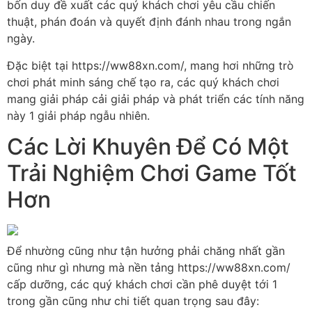
bốn duy đề xuất các quý khách chơi yêu cầu chiến
thuật, phán đoán và quyết định đánh nhau trong ngắn
ngày.
Đặc biệt tại https://ww88xn.com/, mang hơi những trò
chơi phát minh sáng chế tạo ra, các quý khách chơi
mang giải pháp cải giải pháp và phát triển các tính năng
này 1 giải pháp ngẫu nhiên.
Các Lời Khuyên Để Có Một
Trải Nghiệm Chơi Game Tốt
Hơn
Để nhường cũng như tận hưởng phải chăng nhất gần
cũng như gì nhưng mà nền tảng https://ww88xn.com/
cấp dưỡng, các quý khách chơi cần phê duyệt tới 1
trong gần cũng như chi tiết quan trọng sau đây: