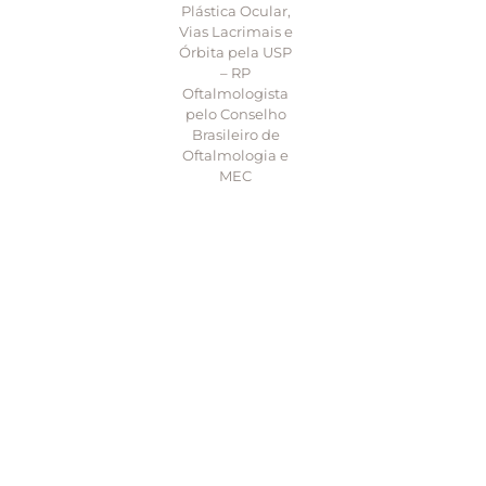
Plástica Ocular,
Vias Lacrimais e
Órbita pela USP
– RP
Oftalmologista
pelo Conselho
Brasileiro de
Oftalmologia e
MEC