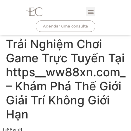
Agendar uma consulta
Trải Nghiệm Chơi
Game Trực Tuyến Tại
https__ww88xn.com_
– Khám Phá Thế Giới
Giải Trí Không Giới
Hạn
hi88vip9