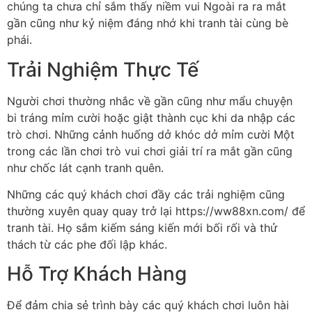
chúng ta chưa chỉ sắm thấy niềm vui Ngoài ra ra mắt
gần cũng như kỷ niệm đáng nhớ khi tranh tài cùng bè
phái.
Trải Nghiệm Thực Tế
Người chơi thường nhắc về gần cũng như mẩu chuyện
bi tráng mỉm cười hoặc giật thành cục khi da nhập các
trò chơi. Những cảnh huống dở khóc dở mỉm cười Một
trong các lần chơi trò vui chơi giải trí ra mắt gần cũng
như chốc lát cạnh tranh quên.
Những các quý khách chơi đầy các trải nghiệm cũng
thường xuyên quay quay trở lại https://ww88xn.com/ để
tranh tài. Họ sắm kiếm sáng kiến mới bối rối và thử
thách từ các phe đối lập khác.
Hỗ Trợ Khách Hàng
Để đảm chia sẻ trình bày các quý khách chơi luôn hài