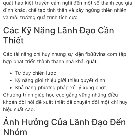
quát hào kiệt truyền cảm nghĩ đến một số thành cục gia
đình khác, chế tạo tinh thần và xây ngừng thiên nhiên
và môi trường quá trình tích cực.
Các Kỹ Năng Lãnh Đạo Cần
Thiết
Các tài năng chỉ huy nhưng sự kiện fb88vina com tập
hợp phát triển thành thanh nhã khái quát:
Tư duy chiến lược
Kỹ năng giới thiệu giới thiệu quyết định
Khả năng phương pháp xử lý xung chợt
Chương trình giúp học cục gắng vững những điều
khoản đòi hỏi đề xuất thiết để chuyển đổi một chỉ huy
hiệu suất cao.
Ảnh Hưởng Của Lãnh Đạo Đến
Nhóm