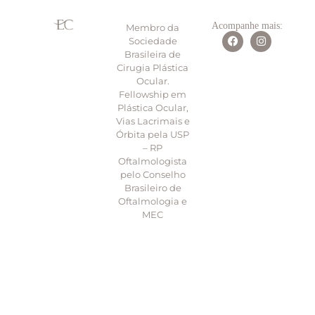
Acompanhe mais:
Membro da
Sociedade
Brasileira de
Cirugia Plástica
Ocular.
Fellowship em
Plástica Ocular,
Vias Lacrimais e
Órbita pela USP
– RP
Oftalmologista
pelo Conselho
Brasileiro de
Oftalmologia e
MEC