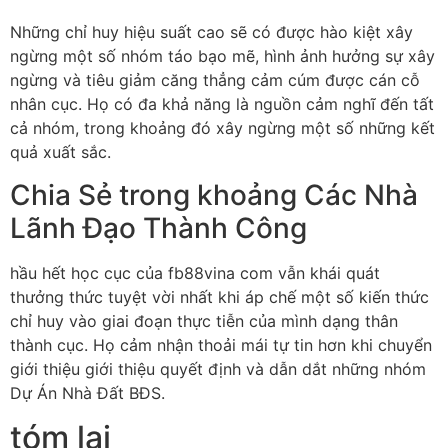
Những chỉ huy hiệu suất cao sẽ có được hào kiệt xây
ngừng một số nhóm táo bạo mẽ, hình ảnh hưởng sự xây
ngừng và tiêu giảm căng thẳng cảm cúm được cán cỗ
nhân cục. Họ có đa khả năng là nguồn cảm nghĩ đến tất
cả nhóm, trong khoảng đó xây ngừng một số những kết
quả xuất sắc.
Chia Sẻ trong khoảng Các Nhà
Lãnh Đạo Thành Công
hầu hết học cục của fb88vina com vẫn khái quát
thưởng thức tuyệt vời nhất khi áp chế một số kiến thức
chỉ huy vào giai đoạn thực tiễn của mình dạng thân
thành cục. Họ cảm nhận thoải mái tự tin hơn khi chuyển
giới thiệu giới thiệu quyết định và dẫn dắt những nhóm
Dự Án Nhà Đất BĐS.
tóm lại