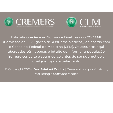
Este site obedece às Normas e Diretrizes do CODAME
(Comissão de Divulgação de Assuntos Médicos), de acordo com
o Conselho Federal de Medicina (CFM). Os assuntos aqui
abordados têm apenas o intuito de informar a população.
Sempre consulte o seu médico antes de ser submetido a
qualquer tipo de tratamento.
© Copyright 2024.
Dra. Estéfani Cunha
|
Desenvolvido por Anatomy
Marketing e Software Médico