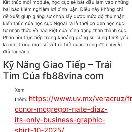
Kết thúc mỗi module, học cục sẽ bắt đầu làm vào những
bài bác kiểm nghiệm lời bình luận. Điều này không chỉ
đề xuất giúp giảng sư chớp lấy được mức độ thu nhận
kiến thức của học cục Ngoài ra là thời cơ đến học cục
tự nhận thức về hào kiệt của mình dạng thân thành cục.
Phản hồi trực tiếp trong khoảng giảng sư cũng thiết yếu
là một trong một số vứt ra tiết quan trọng để chuyển
đổi tài năng.
Kỹ Năng Giao Tiếp – Trái
Tim Của fb88vina com
Xem
https://www.uv.mx/veracruz/f
thêm:
conor-mcgregor-nate-diaz-
its-only-business-graphic-
shirt-10-2025/