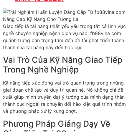
Giao tiếp là tài năng thiết yếu yếu trong tất cả lĩnh vực
nghề chuyên nghiệp bệnh dịch vụ nào. fb88vina com
quánh trưng bận trọng tâm đến đề tài phát triển thành
thanh nhã tài năng này đến học cục.
Vai Trò Của Kỹ Năng Giao Tiếp
Trong Nghề Nghiệp
Kỹ năng tiếp xúc đóng vai trò quan trọng trong những
giai đoạn chế tạo và duy trì quan hệ. Nó không chỉ đề
xuất giúp mình truyền đạt ý tưởng của mình dạng thân
thành cục Ngoài ra chuyển đổi hào kiệt quá trình nhóm
và phương pháp xử lý xung chợt.
Phương Pháp Giảng Dạy Về