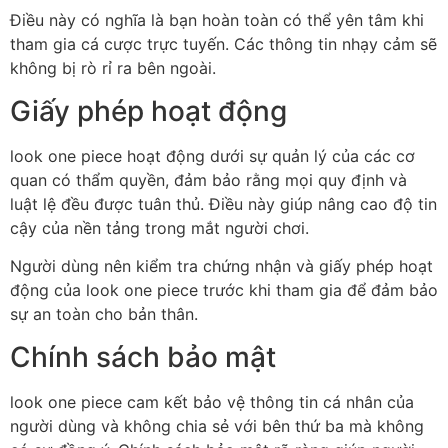
Điều này có nghĩa là bạn hoàn toàn có thể yên tâm khi
tham gia cá cược trực tuyến. Các thông tin nhạy cảm sẽ
không bị rò rỉ ra bên ngoài.
Giấy phép hoạt động
look one piece hoạt động dưới sự quản lý của các cơ
quan có thẩm quyền, đảm bảo rằng mọi quy định và
luật lệ đều được tuân thủ. Điều này giúp nâng cao độ tin
cậy của nền tảng trong mắt người chơi.
Người dùng nên kiểm tra chứng nhận và giấy phép hoạt
động của look one piece trước khi tham gia để đảm bảo
sự an toàn cho bản thân.
Chính sách bảo mật
look one piece cam kết bảo vệ thông tin cá nhân của
người dùng và không chia sẻ với bên thứ ba mà không