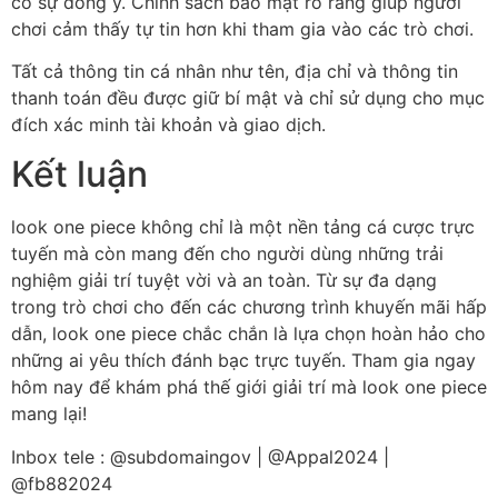
có sự đồng ý. Chính sách bảo mật rõ ràng giúp người
chơi cảm thấy tự tin hơn khi tham gia vào các trò chơi.
Tất cả thông tin cá nhân như tên, địa chỉ và thông tin
thanh toán đều được giữ bí mật và chỉ sử dụng cho mục
đích xác minh tài khoản và giao dịch.
Kết luận
look one piece không chỉ là một nền tảng cá cược trực
tuyến mà còn mang đến cho người dùng những trải
nghiệm giải trí tuyệt vời và an toàn. Từ sự đa dạng
trong trò chơi cho đến các chương trình khuyến mãi hấp
dẫn, look one piece chắc chắn là lựa chọn hoàn hảo cho
những ai yêu thích đánh bạc trực tuyến. Tham gia ngay
hôm nay để khám phá thế giới giải trí mà look one piece
mang lại!
Inbox tele : @subdomaingov | @Appal2024 |
@fb882024