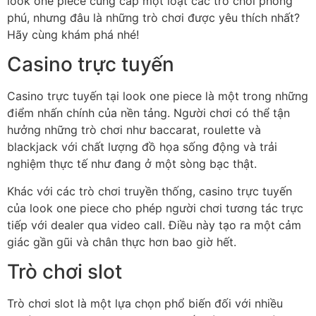
look one piece cung cấp một loạt các trò chơi phong
phú, nhưng đâu là những trò chơi được yêu thích nhất?
Hãy cùng khám phá nhé!
Casino trực tuyến
Casino trực tuyến tại look one piece là một trong những
điểm nhấn chính của nền tảng. Người chơi có thể tận
hưởng những trò chơi như baccarat, roulette và
blackjack với chất lượng đồ họa sống động và trải
nghiệm thực tế như đang ở một sòng bạc thật.
Khác với các trò chơi truyền thống, casino trực tuyến
của look one piece cho phép người chơi tương tác trực
tiếp với dealer qua video call. Điều này tạo ra một cảm
giác gần gũi và chân thực hơn bao giờ hết.
Trò chơi slot
Trò chơi slot là một lựa chọn phổ biến đối với nhiều