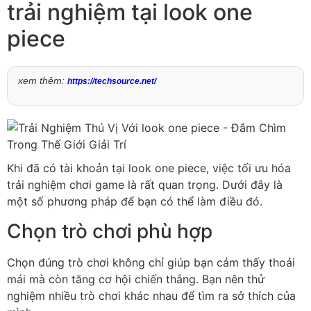
trải nghiệm tại look one
piece
xem thêm:
https://techsource.net/
Khi đã có tài khoản tại look one piece, việc tối ưu hóa
trải nghiệm chơi game là rất quan trọng. Dưới đây là
một số phương pháp để bạn có thể làm điều đó.
Chọn trò chơi phù hợp
Chọn đúng trò chơi không chỉ giúp bạn cảm thấy thoải
mái mà còn tăng cơ hội chiến thắng. Bạn nên thử
nghiệm nhiều trò chơi khác nhau để tìm ra sở thích của