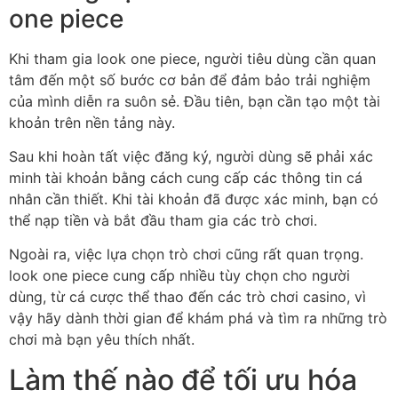
one piece
Khi tham gia look one piece, người tiêu dùng cần quan
tâm đến một số bước cơ bản để đảm bảo trải nghiệm
của mình diễn ra suôn sẻ. Đầu tiên, bạn cần tạo một tài
khoản trên nền tảng này.
Sau khi hoàn tất việc đăng ký, người dùng sẽ phải xác
minh tài khoản bằng cách cung cấp các thông tin cá
nhân cần thiết. Khi tài khoản đã được xác minh, bạn có
thể nạp tiền và bắt đầu tham gia các trò chơi.
Ngoài ra, việc lựa chọn trò chơi cũng rất quan trọng.
look one piece cung cấp nhiều tùy chọn cho người
dùng, từ cá cược thể thao đến các trò chơi casino, vì
vậy hãy dành thời gian để khám phá và tìm ra những trò
chơi mà bạn yêu thích nhất.
Làm thế nào để tối ưu hóa