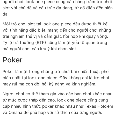
người chơi. look one piece cung cấp hàng trăm trò chơi
slot với chủ đề và cấu trúc đa dạng, từ cổ điển đến hiện
đại.
Mỗi trò chơi slot tại look one piece đều được thiết kế
với tính năng đặc biệt, mang đến cho người chơi những
trải nghiệm thú vị và cảm giác hồi hộp khi quay vòng.
Tỷ lệ trả thưởng (RTP) cũng là một yếu tố quan trọng
mà người chơi cần lưu ý khi chọn slot.
Poker
Poker là một trong những trò chơi bài chiến thuật phổ
biến nhất tại look one piece. Đây không chỉ là trò chơi
may rủi mà còn đòi hỏi kỹ năng và kinh nghiệm.
Người chơi có thể tham gia vào các bàn chơi khác nhau,
từ mức cược thấp đến cao. look one piece cũng cung
cấp nhiều hình thức poker khác nhau như Texas Hold’em
và Omaha để phù hợp với sở thích của từng người.