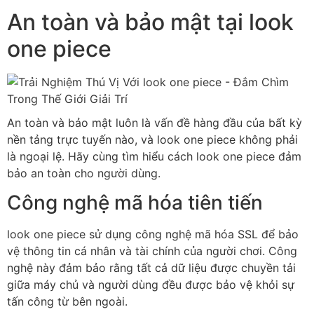
An toàn và bảo mật tại look
one piece
An toàn và bảo mật luôn là vấn đề hàng đầu của bất kỳ
nền tảng trực tuyến nào, và look one piece không phải
là ngoại lệ. Hãy cùng tìm hiểu cách look one piece đảm
bảo an toàn cho người dùng.
Công nghệ mã hóa tiên tiến
look one piece sử dụng công nghệ mã hóa SSL để bảo
vệ thông tin cá nhân và tài chính của người chơi. Công
nghệ này đảm bảo rằng tất cả dữ liệu được chuyền tải
giữa máy chủ và người dùng đều được bảo vệ khỏi sự
tấn công từ bên ngoài.