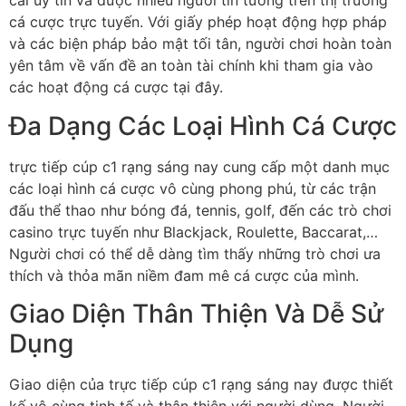
cái uy tín và được nhiều người tin tưởng trên thị trường
cá cược trực tuyến. Với giấy phép hoạt động hợp pháp
và các biện pháp bảo mật tối tân, người chơi hoàn toàn
yên tâm về vấn đề an toàn tài chính khi tham gia vào
các hoạt động cá cược tại đây.
Đa Dạng Các Loại Hình Cá Cược
trực tiếp cúp c1 rạng sáng nay cung cấp một danh mục
các loại hình cá cược vô cùng phong phú, từ các trận
đấu thể thao như bóng đá, tennis, golf, đến các trò chơi
casino trực tuyến như Blackjack, Roulette, Baccarat,…
Người chơi có thể dễ dàng tìm thấy những trò chơi ưa
thích và thỏa mãn niềm đam mê cá cược của mình.
Giao Diện Thân Thiện Và Dễ Sử
Dụng
Giao diện của trực tiếp cúp c1 rạng sáng nay được thiết