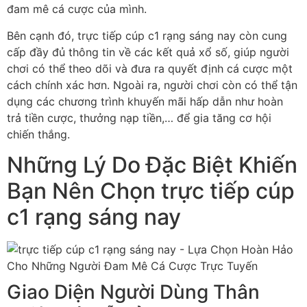
đam mê cá cược của mình.
Bên cạnh đó, trực tiếp cúp c1 rạng sáng nay còn cung
cấp đầy đủ thông tin về các kết quả xổ số, giúp người
chơi có thể theo dõi và đưa ra quyết định cá cược một
cách chính xác hơn. Ngoài ra, người chơi còn có thể tận
dụng các chương trình khuyến mãi hấp dẫn như hoàn
trả tiền cược, thưởng nạp tiền,… để gia tăng cơ hội
chiến thắng.
Những Lý Do Đặc Biệt Khiến
Bạn Nên Chọn trực tiếp cúp
c1 rạng sáng nay
Giao Diện Người Dùng Thân