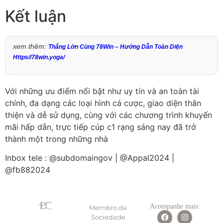
Kết luận
xem thêm:
Thắng Lớn Cùng 78Win – Hướng Dẫn Toàn Diện
Https//78win.yoga/
Với những ưu điểm nổi bật như uy tín và an toàn tài
chính, đa dạng các loại hình cá cược, giao diện thân
thiện và dễ sử dụng, cùng với các chương trình khuyến
mãi hấp dẫn, trực tiếp cúp c1 rạng sáng nay đã trở
thành một trong những nhà
Inbox tele : @subdomaingov | @Appal2024 |
@fb882024
Acompanhe mais:
Membro da
Sociedade