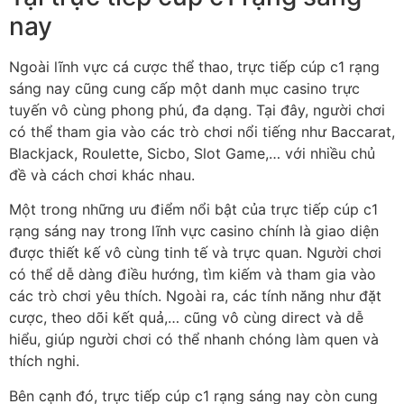
nay
Ngoài lĩnh vực cá cược thể thao, trực tiếp cúp c1 rạng
sáng nay cũng cung cấp một danh mục casino trực
tuyến vô cùng phong phú, đa dạng. Tại đây, người chơi
có thể tham gia vào các trò chơi nổi tiếng như Baccarat,
Blackjack, Roulette, Sicbo, Slot Game,… với nhiều chủ
đề và cách chơi khác nhau.
Một trong những ưu điểm nổi bật của trực tiếp cúp c1
rạng sáng nay trong lĩnh vực casino chính là giao diện
được thiết kế vô cùng tinh tế và trực quan. Người chơi
có thể dễ dàng điều hướng, tìm kiếm và tham gia vào
các trò chơi yêu thích. Ngoài ra, các tính năng như đặt
cược, theo dõi kết quả,… cũng vô cùng direct và dễ
hiểu, giúp người chơi có thể nhanh chóng làm quen và
thích nghi.
Bên cạnh đó, trực tiếp cúp c1 rạng sáng nay còn cung