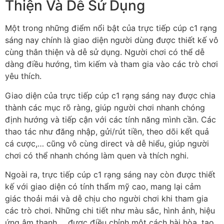
Thiện Và Dễ Sử Dụng
Một trong những điểm nổi bật của trực tiếp cúp c1 rạng
sáng nay chính là giao diện người dùng được thiết kế vô
cùng thân thiện và dễ sử dụng. Người chơi có thể dễ
dàng điều hướng, tìm kiếm và tham gia vào các trò chơi
yêu thích.
Giao diện của trực tiếp cúp c1 rạng sáng nay được chia
thành các mục rõ ràng, giúp người chơi nhanh chóng
định hướng và tiếp cận với các tính năng mình cần. Các
thao tác như đăng nhập, gửi/rút tiền, theo dõi kết quả
cá cược,… cũng vô cùng direct và dễ hiểu, giúp người
chơi có thể nhanh chóng làm quen và thích nghi.
Ngoài ra, trực tiếp cúp c1 rạng sáng nay còn được thiết
kế với giao diện có tính thẩm mỹ cao, mang lại cảm
giác thoải mái và dễ chịu cho người chơi khi tham gia
các trò chơi. Những chi tiết như màu sắc, hình ảnh, hiệu
ứng âm thanh,… được điều chỉnh một cách hài hòa, tạo