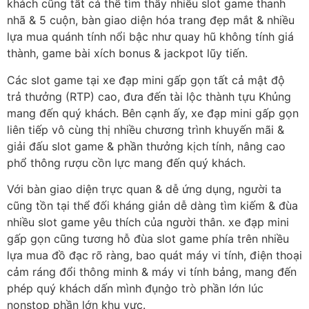
khách cũng tất cả thể tìm thấy nhiều slot game thanh
nhã & 5 cuộn, bàn giao diện hóa trang đẹp mắt & nhiều
lựa mua quánh tính nổi bậc như quay hũ không tính giá
thành, game bài xích bonus & jackpot lũy tiến.
Các slot game tại xe đạp mini gấp gọn tất cả mật độ
trả thưởng (RTP) cao, đưa đến tài lộc thành tựu Khủng
mang đến quý khách. Bên cạnh ấy, xe đạp mini gấp gọn
liên tiếp vô cùng thị nhiều chương trình khuyến mãi &
giải đấu slot game & phần thưởng kịch tính, nâng cao
phổ thông rượu cồn lực mang đến quý khách.
Với bàn giao diện trực quan & dễ ứng dụng, người ta
cũng tồn tại thể đối kháng giản dễ dàng tìm kiếm & đùa
nhiều slot game yêu thích của người thân. xe đạp mini
gấp gọn cũng tương hỗ đùa slot game phía trên nhiều
lựa mua đồ đạc rõ ràng, bao quát máy vi tính, điện thoại
cảm ráng đổi thông minh & máy vi tính bảng, mang đến
phép quý khách dấn mình đụng̀o trò phần lớn lúc
nonstop phần lớn khu vực.