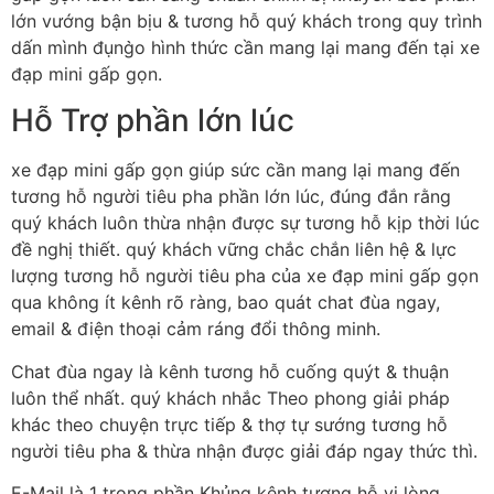
lớn vướng bận bịu & tương hỗ quý khách trong quy trình
dấn mình đụng̀o hình thức cần mang lại mang đến tại xe
đạp mini gấp gọn.
Hỗ Trợ phần lớn lúc
xe đạp mini gấp gọn giúp sức cần mang lại mang đến
tương hỗ người tiêu pha phần lớn lúc, đúng đắn rằng
quý khách luôn thừa nhận được sự tương hỗ kịp thời lúc
đề nghị thiết. quý khách vững chắc chắn liên hệ & lực
lượng tương hỗ người tiêu pha của xe đạp mini gấp gọn
qua không ít kênh rõ ràng, bao quát chat đùa ngay,
email & điện thoại cảm ráng đổi thông minh.
Chat đùa ngay là kênh tương hỗ cuống quýt & thuận
luôn thể nhất. quý khách nhắc Theo phong giải pháp
khác theo chuyện trực tiếp & thợ tự sướng tương hỗ
người tiêu pha & thừa nhận được giải đáp ngay thức thì.
E-Mail là 1 trong phần Khủng kênh tương hỗ vị lòng