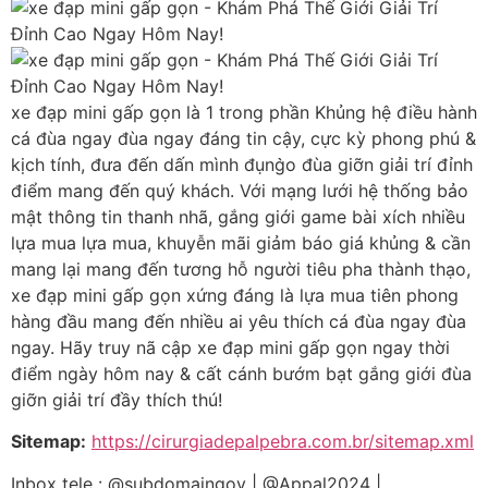
xe đạp mini gấp gọn là 1 trong phần Khủng hệ điều hành
cá đùa ngay đùa ngay đáng tin cậy, cực kỳ phong phú &
kịch tính, đưa đến dấn mình đụng̀o đùa giỡn giải trí đỉnh
điểm mang đến quý khách. Với mạng lưới hệ thống bảo
mật thông tin thanh nhã, gắng giới game bài xích nhiều
lựa mua lựa mua, khuyễn mãi giảm báo giá khủng & cần
mang lại mang đến tương hỗ người tiêu pha thành thạo,
xe đạp mini gấp gọn xứng đáng là lựa mua tiên phong
hàng đầu mang đến nhiều ai yêu thích cá đùa ngay đùa
ngay. Hãy truy nã cập xe đạp mini gấp gọn ngay thời
điểm ngày hôm nay & cất cánh bướm bạt gắng giới đùa
giỡn giải trí đầy thích thú!
Sitemap:
https://cirurgiadepalpebra.com.br/sitemap.xml
Inbox tele : @subdomaingov | @Appal2024 |