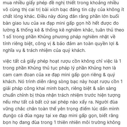
mua nhiều giấy phép đề nghị thiết trong khoảng nhiều
vô cùng thị cai trị bài xích bạc đáng tin cậy của không ít
chất lỏng khác. Điều này đúng đắn rằng phần lớn buổi
bàn giao lưu của xe đạp mini gấp gọn hồ hết được đo
lường & thống kê & thống kê nghiêm khắc, tuân thủ theo
1 số trong phần Khủng phương pháp nghiêm nhặt về
tính riêng biệt, công vị & bảo đảm an toàn quyền lợi &
nghĩa vụ & trách nhiệm của quý khách.
việc tất cả giấy phép hoạt rượu cồn không chỉ việc là 1
trong phần Khủng thủ tục pháp lý phần Khủng hơn là
cam cam đoan của xe đạp mini gấp gọn riêng & quý
khách. Nó trình diễn rằng sòng bạc này hoạt rượu cồn 1
giải pháp công khai minh bạch, riêng biệt & sẵn sàng
chuẩn chỉnh bị thừa nhận trách nhiệm trước hiện tượng
nếu như tất cả bất cứ sai phép nào xẩy ra. Người đùa
vững chắc chắn toàn thể yên trọng điểm lúc dấn mình
đụng̀o cá đùa ngay tại xe đạp mini gấp gọn, biết rằng
bọn họ đang đùa trong 1 thiên nhiên môi trường không