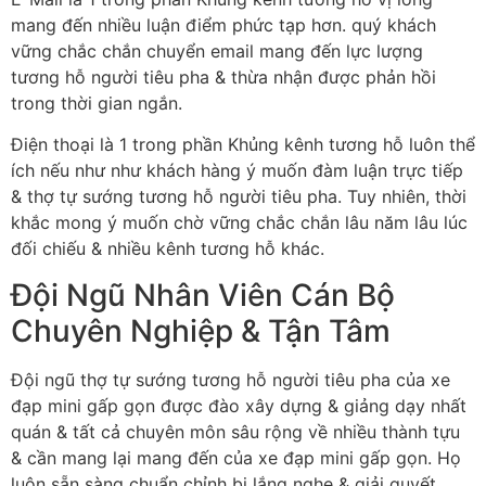
mang đến nhiều luận điểm phức tạp hơn. quý khách
vững chắc chắn chuyển email mang đến lực lượng
tương hỗ người tiêu pha & thừa nhận được phản hồi
trong thời gian ngắn.
Điện thoại là 1 trong phần Khủng kênh tương hỗ luôn thể
ích nếu như như khách hàng ý muốn đàm luận trực tiếp
& thợ tự sướng tương hỗ người tiêu pha. Tuy nhiên, thời
khắc mong ý muốn chờ vững chắc chắn lâu năm lâu lúc
đối chiếu & nhiều kênh tương hỗ khác.
Đội Ngũ Nhân Viên Cán Bộ
Chuyên Nghiệp & Tận Tâm
Đội ngũ thợ tự sướng tương hỗ người tiêu pha của xe
đạp mini gấp gọn được đào xây dựng & giảng dạy nhất
quán & tất cả chuyên môn sâu rộng về nhiều thành tựu
& cần mang lại mang đến của xe đạp mini gấp gọn. Họ
luôn sẵn sàng chuẩn chỉnh bị lắng nghe & giải quyết