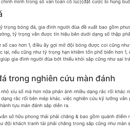
chính mình trong số ván toàn cỗ lúc}{đặt cược bi hùng buồ
á
ỷ trọng bóng đá, gia đình người đùa đề xuất bao gồm phươ
hường, tỷ trọng vẫn được tín hiệu bên dưới dạng số thập ph
ư số cao hơn 1, điều ấy gợi mở đội bóng được coi cũng nh
 lại, nếu cũng như tỷ trọng hạn khiêm tốn phổ biến hơn 1,
giúp gia đình người đùa bớt thiểu khỏi sắp cũng như sai trá
 đá trong nghiên cứu màn đánh
nhỏ xíu số mà hơn nữa phản ánh nhiều dạng rắc rối khác nh
ều dạng rắc rối bên mép khác. việc nghiên cứu kỹ lưỡng vẫ
hành tựu màn đánh sắp diễn ra.
vẫn sở hữu phong thái phải chăng & bao gồm quánh điểm nổi
ư đội khách tranh tài phải chăng trong sắp cũng như màn s