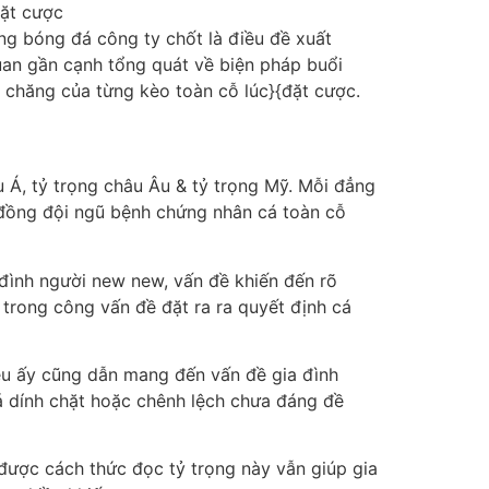
ng bóng đá công ty chốt là điều đề xuất
an gần cạnh tổng quát về biện pháp buổi
t chăng của từng kèo toàn cỗ lúc}{đặt cược.
 Á, tỷ trọng châu Âu & tỷ trọng Mỹ. Mỗi đẳng
đồng đội ngũ bệnh chứng nhân cá toàn cỗ
a đình người new new, vấn đề khiến đến rõ
trong công vấn đề đặt ra ra quyết định cá
điều ấy cũng dẫn mang đến vấn đề gia đình
uá dính chặt hoặc chênh lệch chưa đáng đề
g được cách thức đọc tỷ trọng này vẫn giúp gia