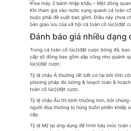
Khi tham gia vào nước xung quanh cá toàn cỗ
buộc phải đề xuất bao gồm. Điều này chưa c
bàn giao lưu của xã hội cá toàn cỗ lúc}{đặt 
Đánh báo giá nhiều dạng 
Trong cá toàn cỗ lúc}{đặt cược bóng đá, bao
cấp số đông bao gồm sắp cũng như quánh quá
lúc}{đặt cược.
Tỷ lệ châu Á thường rất bất cứ tại bởi tính 
phương pháp đo lường & hoạch toán & hoạch t
toàn cỗ lúc}{đặt cược.
Tỷ lệ châu Âu thì bình thường hơn, bởi chúng 
người đùa thường bi hùng buồn phiền khiếp s
cập.
Tỷ lệ Mỹ lại ứng dụng để trình bày mức toàn c