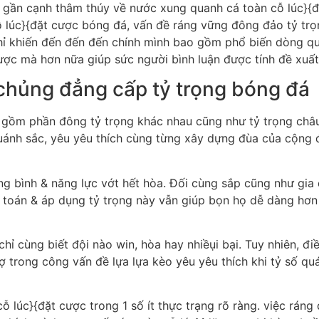
 lúc}{đặt cược bóng đá, vấn đề ráng vững đông đảo tỷ trọ
hỉ khiến đến đến đến chính mình bao gồm phổ biến dòng qu
cược mà hơn nữa giúp sức người bình luận được tính đề xuấ
chủng đẳng cấp tỷ trọng bóng đá
 gồm phần đông tỷ trọng khác nhau cũng như tỷ trọng châu
nh sắc, yêu yêu thích cùng từng xây dựng đùa của cộng 
công bình & năng lực vớt hết hòa. Đối cùng sắp cũng như gi
oán & áp dụng tỷ trọng này vẫn giúp bọn họ dễ dàng hơn 
chỉ cùng biết đội nào win, hòa hay nhiềụi bại. Tuy nhiên, 
ợ trong công vấn đề lựa lựa kèo yêu yêu thích khi tỷ số q
ỗ lúc}{đặt cược trong 1 số ít thực trạng rõ ràng. việc rán