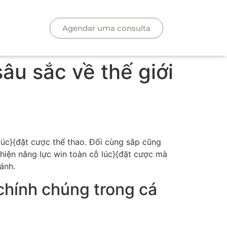
Agendar uma consulta
âu sắc về thế giới
 lúc}{đặt cược thể thao. Đối cùng sắp cũng
thiện năng lực win toàn cỗ lúc}{đặt cược mà
ánh.
chính chúng trong cá