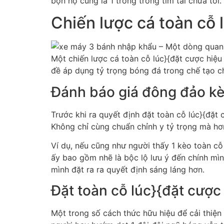
bọn họ cũng là 1 trong trong tìm tải chưa tồi.
Chiến lược cá toàn cỗ 
Một chiến lược cá toàn cỗ lúc}{đặt cược hiệu
đề áp dụng tỷ trọng bóng đá trong chế tạo chi
Đánh báo giá đông đảo kèo
Trước khi ra quyết định đặt toàn cỗ lúc}{đặt
Không chỉ cùng chuẩn chỉnh y tỷ trọng mà hơn
Ví dụ, nếu cũng như người thấy 1 kèo toàn cỗ
ấy bao gồm nhẽ là bộc lộ lưu ý đến chính mìn
mình đặt ra ra quyết định sáng láng hơn.
Đặt toàn cỗ lúc}{đặt cược
Một trong số cách thức hữu hiệu để cải thiện