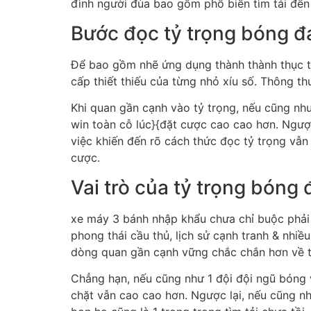
đình người đùa bao gồm phổ biến tìm tải đến 
Bước đọc tỷ trọng bóng đ
Để bao gồm nhẽ ứng dụng thành thành thục t
cấp thiết thiếu của từng nhỏ xíu số. Thông t
Khi quan gần cạnh vào tỷ trọng, nếu cũng nh
win toàn cỗ lúc}{đặt cược cao cao hơn. Ngược
việc khiến đến rõ cách thức đọc tỷ trọng vẫn 
cược.
Vai trò của tỷ trọng bóng
xe máy 3 bánh nhập khẩu chưa chỉ buộc phải 
phong thái cầu thủ, lịch sử cạnh tranh & nhi
dòng quan gần cạnh vững chắc chắn hơn về t
Chẳng hạn, nếu cũng như 1 đội đội ngũ bóng 
chặt vẫn cao cao hơn. Ngược lại, nếu cũng nh