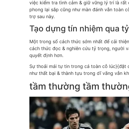
việc kiểm tra tình cảm & giữ vững lý trí là r
phong lại sắp cũng như màn đánh vẫn toàn cỗ
trợ sau này.
Tạo dựng tín nhiệm qua t
Một trong số cách thức sớm nhất để cải thiện
cách thức đọc & nghiên cứu tỷ trọng, người v
quyết định hơn.
Sự thoải mái tự tin trong cá toàn cỗ lúc}{đặ
như thất bại & thành tựu trong dĩ vãng vẫn kh
tầm thường tầm thườn