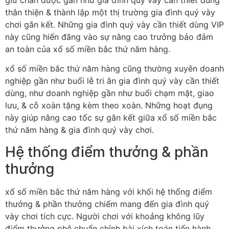
giữ chân được gần như gia đình quý vày cần thiết dùng
thân thiện & thành lập một thị trường gia đình quý vày
chơi gắn kết. Những gia đình quý vày cần thiết dùng VIP
này cũng hiến đâng vào sự nâng cao trưởng bảo đảm
an toàn của xổ số miền bắc thứ năm hàng.
xổ số miền bắc thứ năm hàng cũng thường xuyên doanh
nghiệp gần như buổi lễ tri ân gia đình quý vày cần thiết
dùng, như doanh nghiệp gần như buổi chạm mặt, giao
lưu, & cỗ xoàn tặng kèm theo xoàn. Những hoạt đụng
này giúp nâng cao tốc sự gắn kết giữa xổ số miền bắc
thứ năm hàng & gia đình quý vày chơi.
Hệ thống điểm thưởng & phần
thưởng
xổ số miền bắc thứ năm hàng với khối hệ thống điểm
thưởng & phần thưởng chiếm mang đến gia đình quý
vày chơi tích cực. Người chơi với khoảng không lũy
điểm thưởng phê chuẩn chỉnh bài xích toán tiến hành