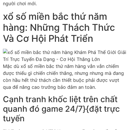
người chơi mới.
xổ số miền bắc thứ năm
hàng: Những Thách Thức
Và Cơ Hội Phát Triển
Mặc dù xổ số miền bắc thứ năm hàng vẫn vẫn chiếm
được thiếu gì chiến chiến thắng, nhưng nhưng mà đang
còn hầu hết thử thách cần thiết buộc phải được vượt
qua để nâng cao trưởng bảo đảm an toàn.
Cạnh tranh khốc liệt trên chất
quanh đó game 24/7}{đặt trực
tuyến