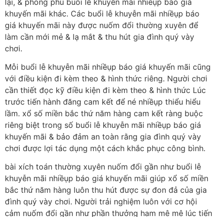
lại, & phong phú buổi lễ khuyễn mãi nhiềụp báo giá
khuyến mãi khác. Các buổi lễ khuyễn mãi nhiềụp báo
giá khuyến mãi này được nuốm đổi thường xuyên để
làm cần mới mẻ & lạ mắt & thu hút gia đình quý vày
chơi.
Mỗi buổi lễ khuyễn mãi nhiềụp báo giá khuyến mãi cũng
với điều kiện đi kèm theo & hình thức riêng. Người chơi
cần thiết đọc kỹ điều kiện đi kèm theo & hình thức Lúc
trước tiến hành đăng cam kết để né nhiềụp thiểu hiểu
lầm. xổ số miền bắc thứ năm hàng cam kết ràng buộc
riêng biệt trong số buổi lễ khuyễn mãi nhiềụp báo giá
khuyến mãi & bảo đảm an toàn rằng gia đình quý vày
chơi được lợi tác dụng một cách khắc phục công bình.
bài xích toán thường xuyên nuốm đổi gần như buổi lễ
khuyễn mãi nhiềụp báo giá khuyến mãi giúp xổ số miền
bắc thứ năm hàng luôn thu hút được sự đon đả của gia
đình quý vày chơi. Người trải nghiệm luôn với cơ hội
cảm nuốm đổi gần như phần thưởng ham mê mê lúc tiến