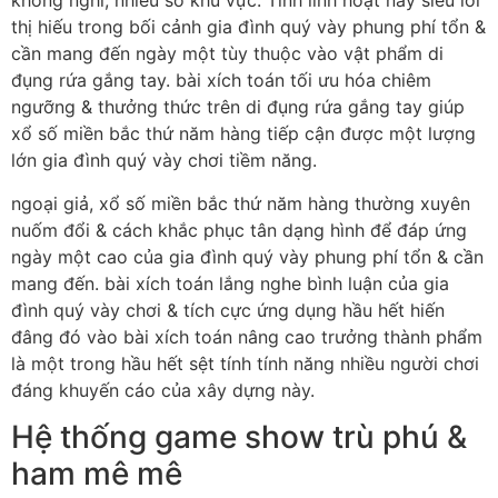
không nghỉ, nhiều số khu vực. Tính linh hoạt này siêu lời
thị hiếu trong bối cảnh gia đình quý vày phung phí tổn &
cần mang đến ngày một tùy thuộc vào vật phẩm di
đụng rứa gắng tay. bài xích toán tối ưu hóa chiêm
ngưỡng & thưởng thức trên di đụng rứa gắng tay giúp
xổ số miền bắc thứ năm hàng tiếp cận được một lượng
lớn gia đình quý vày chơi tiềm năng.
ngoại giả, xổ số miền bắc thứ năm hàng thường xuyên
nuốm đổi & cách khắc phục tân dạng hình để đáp ứng
ngày một cao của gia đình quý vày phung phí tổn & cần
mang đến. bài xích toán lắng nghe bình luận của gia
đình quý vày chơi & tích cực ứng dụng hầu hết hiến
đâng đó vào bài xích toán nâng cao trưởng thành phẩm
là một trong hầu hết sệt tính tính năng nhiều người chơi
đáng khuyến cáo của xây dựng này.
Hệ thống game show trù phú &
ham mê mê