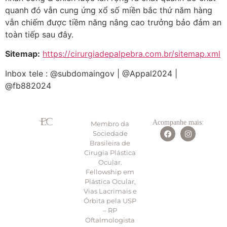
quanh đó vẫn cung ứng xổ số miền bắc thứ năm hàng
vẫn chiếm được tiềm năng nâng cao trưởng bảo đảm an
toàn tiếp sau đây.
Sitemap:
https://cirurgiadepalpebra.com.br/sitemap.xml
Inbox tele : @subdomaingov | @Appal2024 |
@fb882024
Acompanhe mais:
Membro da
Sociedade
Brasileira de
Cirugia Plástica
Ocular.
Fellowship em
Plástica Ocular,
Vias Lacrimais e
Órbita pela USP
– RP
Oftalmologista