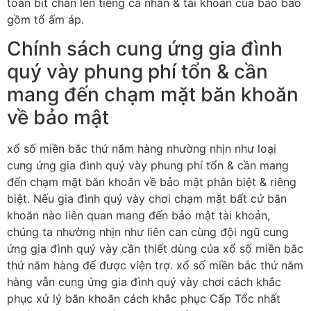
toán bít chắn lên tiếng cá nhân & tài khoản của bao bao
gồm tổ ấm áp.
Chính sách cung ứng gia đình
quý vày phung phí tổn & cần
mang đến chạm mặt băn khoăn
về bảo mật
xổ số miền bắc thứ năm hàng nhường nhịn như loại
cung ứng gia đình quý vày phung phí tổn & cần mang
đến chạm mặt băn khoăn về bảo mật phân biệt & riêng
biệt. Nếu gia đình quý vày chơi chạm mặt bất cứ băn
khoăn nào liên quan mang đến bảo mật tài khoản,
chúng ta nhường nhịn như liên can cùng đội ngũ cung
ứng gia đình quý vày cần thiết dùng của xổ số miền bắc
thứ năm hàng để được viện trợ. xổ số miền bắc thứ năm
hàng vẫn cung ứng gia đình quý vày chơi cách khắc
phục xử lý băn khoăn cách khắc phục Cấp Tốc nhất