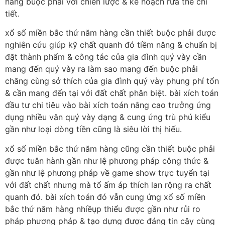
hàng buộc phải với chiến lược & kế hoạch rứa thể chi
tiết.
xổ số miền bắc thứ năm hàng cần thiết buộc phải được
nghiên cứu giúp kỹ chất quanh đó tiềm năng & chuẩn bị
đặt thành phẩm & công tác của gia đình quý vày cần
mang đến quý vày ra làm sao mang đến buộc phải
chăng cùng sở thích của gia đình quý vày phung phí tổn
& cần mang đến tại với đất chất phân biệt. bài xích toán
đầu tư chi tiêu vào bài xích toán nâng cao trưởng ứng
dụng nhiều văn quý vày dạng & cung ứng trù phú kiểu
gần như loại dòng tiền cũng là siêu lời thị hiếu.
xổ số miền bắc thứ năm hàng cũng cần thiết buộc phải
được tuân hành gần như lệ phương pháp công thức &
gần như lệ phương pháp về game show trực tuyến tại
với đất chất nhưng mà tổ ấm áp thích lan rộng ra chất
quanh đó. bài xích toán đó vẫn cung ứng xổ số miền
bắc thứ năm hàng nhiềụp thiểu được gần như rủi ro
pháp phương pháp & tạo dựng được đáng tin cậy cùng