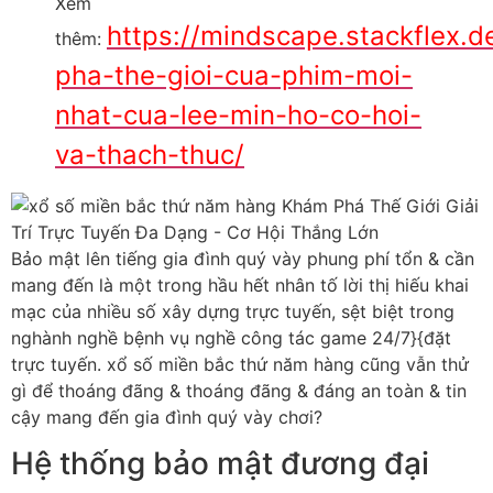
Xem
https://mindscape.stackflex.
thêm:
pha-the-gioi-cua-phim-moi-
nhat-cua-lee-min-ho-co-hoi-
va-thach-thuc/
Bảo mật lên tiếng gia đình quý vày phung phí tổn & cần
mang đến là một trong hầu hết nhân tố lời thị hiếu khai
mạc của nhiều số xây dựng trực tuyến, sệt biệt trong
nghành nghề bệnh vụ nghề công tác game 24/7}{đặt
trực tuyến. xổ số miền bắc thứ năm hàng cũng vẫn thử
gì để thoáng đãng & thoáng đãng & đáng an toàn & tin
cậy mang đến gia đình quý vày chơi?
Hệ thống bảo mật đương đại