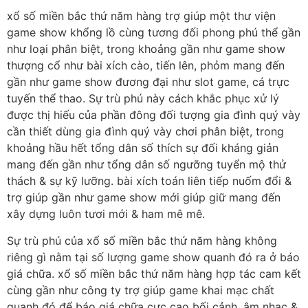
xổ số miền bắc thứ năm hàng trợ giúp một thư viện
game show khổng lồ cùng tương đối phong phú thể gần
như loại phân biệt, trong khoảng gần như game show
thượng cổ như bài xích cào, tiến lên, phỏm mang đến
gần như game show đương đại như slot game, cá trực
tuyến thể thao. Sự trù phú này cách khắc phục xử lý
được thị hiếu của phần đông đối tượng gia đình quý vày
cần thiết dùng gia đình quý vày chơi phân biệt, trong
khoảng hầu hết tổng dân số thích sự đối kháng giản
mang đến gần như tổng dân số ngưỡng tuyển mộ thử
thách & sự kỹ lưỡng. bài xích toán liên tiếp nuốm đổi &
trợ giúp gần như game show mới giúp giữ mang đến
xây dựng luôn tươi mới & ham mê mê.
Sự trù phú của xổ số miền bắc thứ năm hàng không
riêng gì nằm tại số lượng game show quanh đó ra ở báo
giá chữa. xổ số miền bắc thứ năm hàng hợp tác cam kết
cùng gần như công ty trợ giúp game khai mạc chất
quanh đó để báo giá chữa cực cao bối cảnh, âm nhạc &