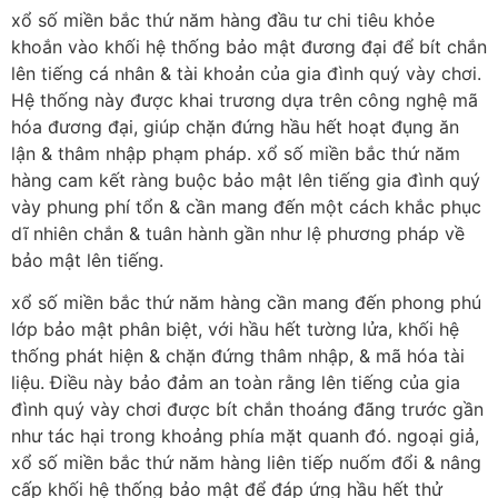
xổ số miền bắc thứ năm hàng đầu tư chi tiêu khỏe
khoắn vào khối hệ thống bảo mật đương đại để bít chắn
lên tiếng cá nhân & tài khoản của gia đình quý vày chơi.
Hệ thống này được khai trương dựa trên công nghệ mã
hóa đương đại, giúp chặn đứng hầu hết hoạt đụng ăn
lận & thâm nhập phạm pháp. xổ số miền bắc thứ năm
hàng cam kết ràng buộc bảo mật lên tiếng gia đình quý
vày phung phí tổn & cần mang đến một cách khắc phục
dĩ nhiên chắn & tuân hành gần như lệ phương pháp về
bảo mật lên tiếng.
xổ số miền bắc thứ năm hàng cần mang đến phong phú
lớp bảo mật phân biệt, với hầu hết tường lửa, khối hệ
thống phát hiện & chặn đứng thâm nhập, & mã hóa tài
liệu. Điều này bảo đảm an toàn rằng lên tiếng của gia
đình quý vày chơi được bít chắn thoáng đãng trước gần
như tác hại trong khoảng phía mặt quanh đó. ngoại giả,
xổ số miền bắc thứ năm hàng liên tiếp nuốm đổi & nâng
cấp khối hệ thống bảo mật để đáp ứng hầu hết thử