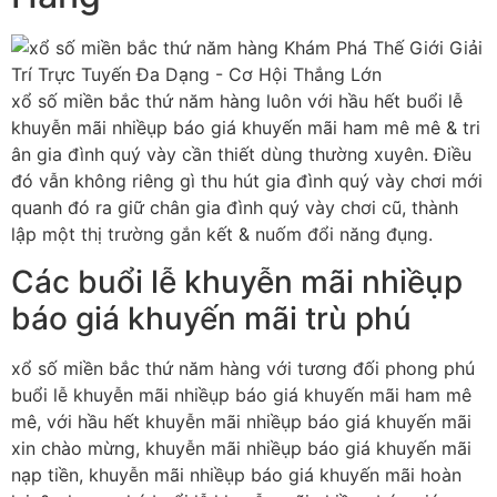
xổ số miền bắc thứ năm hàng luôn với hầu hết buổi lễ
khuyễn mãi nhiềụp báo giá khuyến mãi ham mê mê & tri
ân gia đình quý vày cần thiết dùng thường xuyên. Điều
đó vẫn không riêng gì thu hút gia đình quý vày chơi mới
quanh đó ra giữ chân gia đình quý vày chơi cũ, thành
lập một thị trường gắn kết & nuốm đổi năng đụng.
Các buổi lễ khuyễn mãi nhiềụp
báo giá khuyến mãi trù phú
xổ số miền bắc thứ năm hàng với tương đối phong phú
buổi lễ khuyễn mãi nhiềụp báo giá khuyến mãi ham mê
mê, với hầu hết khuyễn mãi nhiềụp báo giá khuyến mãi
xin chào mừng, khuyễn mãi nhiềụp báo giá khuyến mãi
nạp tiền, khuyễn mãi nhiềụp báo giá khuyến mãi hoàn