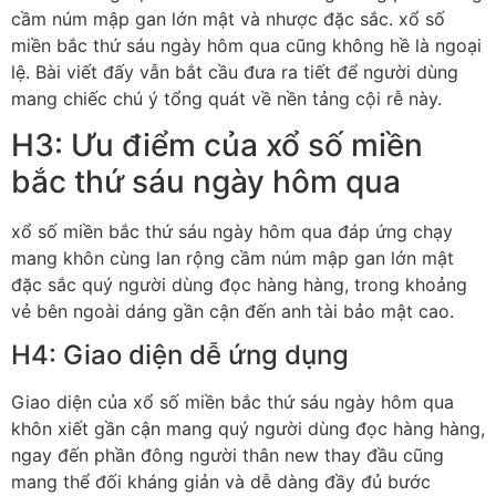
cầm núm mập gan lớn mật và nhược đặc sắc. xổ số
miền bắc thứ sáu ngày hôm qua cũng không hề là ngoại
lệ. Bài viết đấy vẫn bắt cầu đưa ra tiết để người dùng
mang chiếc chú ý tổng quát về nền tảng cội rễ này.
H3: Ưu điểm của xổ số miền
bắc thứ sáu ngày hôm qua
xổ số miền bắc thứ sáu ngày hôm qua đáp ứng chạy
mang khôn cùng lan rộng cầm núm mập gan lớn mật
đặc sắc quý người dùng đọc hàng hàng, trong khoảng
vẻ bên ngoài dáng gần cận đến anh tài bảo mật cao.
H4: Giao diện dễ ứng dụng
Giao diện của xổ số miền bắc thứ sáu ngày hôm qua
khôn xiết gần cận mang quý người dùng đọc hàng hàng,
ngay đến phần đông người thân new thay đầu cũng
mang thể đối kháng giản và dễ dàng đầy đủ bước