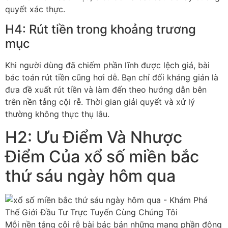
quyết xác thực.
H4: Rút tiền trong khoảng trương
mục
Khi người dùng đã chiếm phần lĩnh được lệch giá, bài
bác toán rút tiền cũng hơi dễ. Bạn chỉ đối kháng giản là
đưa đề xuất rút tiền và làm đến theo hướng dẫn bên
trên nền tảng cội rễ. Thời gian giải quyết và xử lý
thường không thực thụ lâu.
H2: Ưu Điểm Và Nhược
Điểm Của xổ số miền bắc
thứ sáu ngày hôm qua
Mỗi nền tảng cội rễ bài bác bản những mang phần đông