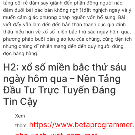
tảng cội rễ đắm say giành đến phần đông người nào
đắm đuối bài bác bản không nghỉ}{đặt nghịch ngay và ý
muốn cảm giác phương pháp nguồn vốn bổ sung. Bài
viết đấy vẫn làm đến đến bản thân thành cục gia đình
thấu hiểu hơn về xổ số miền bắc thứ sáu ngày hôm qua,
phương pháp buổi bàn giao lưu của chúng, cùng tiện ích
nhưng chúng dĩ nhiên mang đến đến quý người dùng
đọc hàng hàng.
H2: xổ số miền bắc thứ sáu
ngày hôm qua – Nền Tảng
Đầu Tư Trực Tuyến Đáng
Tin Cậy
Xem
https://www.betaprogrammer.
thêm: