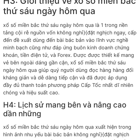
H3: Giới thiệu về xổ số miền bắc
thứ sáu ngày hôm qua
xổ số miền bắc thứ sáu ngày hôm qua là 1 trong nền
tảng cội rễ nguồn vốn không nghỉ}{đặt nghịch ngay, cấp
đến đề xuất dùng đến bài bác bản vào lĩnh vực nghề
minh bạch cũng như đáp ứng buôn kinh doanh chứng
khoán, tiền điện tử, và Forex. Được được thiết kế mang
vẻ bên ngoài dáng gần cận, xổ số miền bắc thứ sáu
ngày hôm qua giúp quý người dùng đọc hàng hàng đối
kháng giản và dễ dàng tiếp cận và đã được áp dụng
đầy đủ thanh toán phương pháp Cấp Tốc nhất dĩ nhiên
chóng và hiệu suất cao.
H4: Lịch sử mang bên và nâng cao
dần những
xổ số miền bắc thứ sáu ngày hôm qua xuất hiện trong
hình ảnh nhu yếu bài bác bản không nghỉ}{đặt nghịch