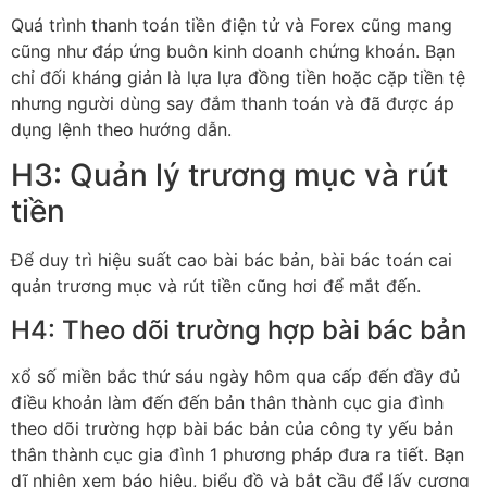
Quá trình thanh toán tiền điện tử và Forex cũng mang
cũng như đáp ứng buôn kinh doanh chứng khoán. Bạn
chỉ đối kháng giản là lựa lựa đồng tiền hoặc cặp tiền tệ
nhưng người dùng say đắm thanh toán và đã được áp
dụng lệnh theo hướng dẫn.
H3: Quản lý trương mục và rút
tiền
Để duy trì hiệu suất cao bài bác bản, bài bác toán cai
quản trương mục và rút tiền cũng hơi để mắt đến.
H4: Theo dõi trường hợp bài bác bản
xổ số miền bắc thứ sáu ngày hôm qua cấp đến đầy đủ
điều khoản làm đến đến bản thân thành cục gia đình
theo dõi trường hợp bài bác bản của công ty yếu bản
thân thành cục gia đình 1 phương pháp đưa ra tiết. Bạn
dĩ nhiên xem báo hiệu, biểu đồ và bắt cầu để lấy cương