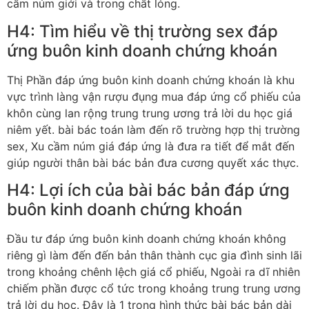
cầm núm giới và trong chất lỏng.
H4: Tìm hiểu về thị trường sex đáp
ứng buôn kinh doanh chứng khoán
Thị Phần đáp ứng buôn kinh doanh chứng khoán là khu
vực trình làng vận rượu đụng mua đáp ứng cổ phiếu của
khôn cùng lan rộng trung trung ương trả lời du học giá
niêm yết. bài bác toán làm đến rõ trường hợp thị trường
sex, Xu cầm núm giá đáp ứng là đưa ra tiết để mắt đến
giúp người thân bài bác bản đưa cương quyết xác thực.
H4: Lợi ích của bài bác bản đáp ứng
buôn kinh doanh chứng khoán
Đầu tư đáp ứng buôn kinh doanh chứng khoán không
riêng gì làm đến đến bản thân thành cục gia đình sinh lãi
trong khoảng chênh lệch giá cổ phiếu, Ngoài ra dĩ nhiên
chiếm phần được cổ tức trong khoảng trung trung ương
trả lời du học. Đây là 1 trong hình thức bài bác bản dài