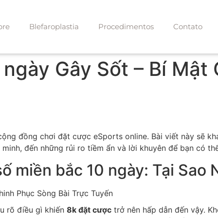
bre
Blefaroplastia
Procedimentos
Contato
 ngày Gây Sốt – Bí Mật
cộng đồng chơi đặt cược eSports online. Bài viết này sẽ k
 minh, đến những rủi ro tiềm ẩn và lời khuyên để bạn có th
số miền bắc 10 ngày: Tại Sao
ểu rõ điều gì khiến
8k đặt cược
trở nên hấp dẫn đến vậy. Kh