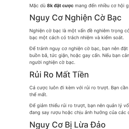
Mặc dù
8k đặt cược
mang đến nhiều cơ hội giả
Nguy Cơ Nghiện Cờ Bạc
Nghiện cờ bạc là một vấn đề nghiêm trọng có 
bạc một cách có trách nhiệm và kiểm soát.
Để tránh nguy cơ nghiện cờ bạc, bạn nên đặt 
buồn bã, tức giận, hoặc gay cấn. Nếu bạn cả
người nghiện cờ bạc.
Rủi Ro Mất Tiền
Cá cược luôn đi kèm với rủi ro trượt. Bạn cầ
thể mất.
Để giảm thiểu rủi ro trượt, bạn nên quản lý v
đang say rượu hoặc chịu ảnh hưởng của các 
Nguy Cơ Bị Lừa Đảo