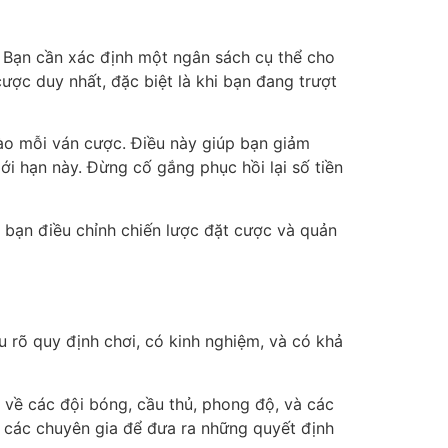
. Bạn cần xác định một ngân sách cụ thể cho
ược duy nhất, đặc biệt là khi bạn đang trượt
vào mỗi ván cược. Điều này giúp bạn giảm
giới hạn này. Đừng cố gắng phục hồi lại số tiền
p bạn điều chỉnh chiến lược đặt cược và quản
u rõ quy định chơi, có kinh nghiệm, và có khả
ỹ về các đội bóng, cầu thủ, phong độ, và các
ừ các chuyên gia để đưa ra những quyết định