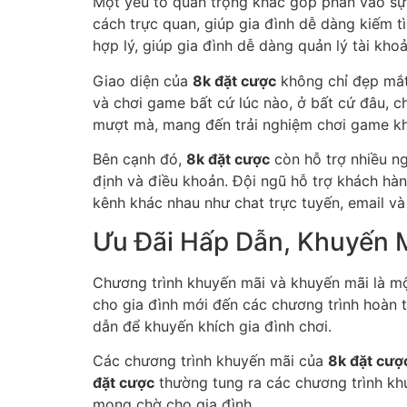
Một yếu tố quan trọng khác góp phần vào s
cách trực quan, giúp gia đình dễ dàng kiếm t
hợp lý, giúp gia đình dễ dàng quản lý tài khoả
Giao diện của
8k đặt cược
không chỉ đẹp mắt 
và chơi game bất cứ lúc nào, ở bất cứ đâu, c
mượt mà, mang đến trải nghiệm chơi game khô
Bên cạnh đó,
8k đặt cược
còn hỗ trợ nhiều ng
định và điều khoản. Đội ngũ hỗ trợ khách hà
kênh khác nhau như chat trực tuyến, email và 
Ưu Đãi Hấp Dẫn, Khuyến M
Chương trình khuyến mãi và khuyến mãi là m
cho gia đình mới đến các chương trình hoàn t
dẫn để khuyến khích gia đình chơi.
Các chương trình khuyến mãi của
8k đặt cượ
đặt cược
thường tung ra các chương trình khuy
mong chờ cho gia đình.