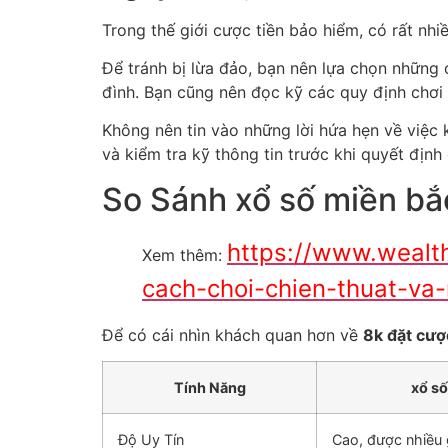
Trong thế giới cược tiền bảo hiểm, có rất nhi
Để tránh bị lừa đảo, bạn nên lựa chọn những
đình. Bạn cũng nên đọc kỹ các quy định chơi 
Không nên tin vào những lời hứa hẹn về việc
và kiểm tra kỹ thông tin trước khi quyết định 
So Sánh xổ số miền bắ
https://www.wealth
Xem thêm:
cach-choi-chien-thuat-va
Để có cái nhìn khách quan hơn về
8k đặt cượ
Tính Năng
xổ số
Độ Uy Tín
Cao, được nhiều g