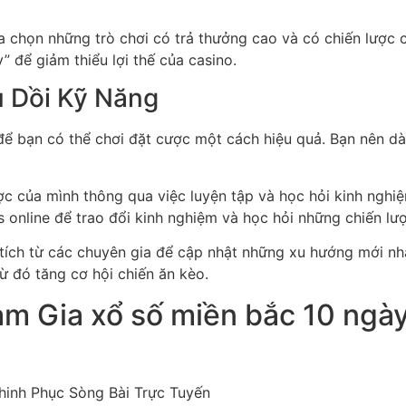
a chọn những trò chơi có trả thưởng cao và có chiến lược ch
” để giảm thiểu lợi thế của casino.
u Dồi Kỹ Năng
t để bạn có thể chơi đặt cược một cách hiệu quả. Bạn nên d
ược của mình thông qua việc luyện tập và học hỏi kinh nghi
 online để trao đổi kinh nghiệm và học hỏi những chiến lư
tích từ các chuyên gia để cập nhật những xu hướng mới nhấ
ừ đó tăng cơ hội chiến ăn kèo.
am Gia xổ số miền bắc 10 ngà