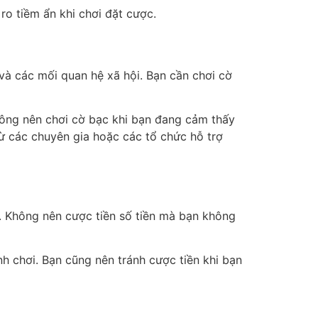
ro tiềm ẩn khi chơi đặt cược.
và các mối quan hệ xã hội. Bạn cần chơi cờ
Không nên chơi cờ bạc khi bạn đang cảm thấy
ừ các chuyên gia hoặc các tổ chức hỗ trợ
lỗ. Không nên cược tiền số tiền mà bạn không
nh chơi. Bạn cũng nên tránh cược tiền khi bạn