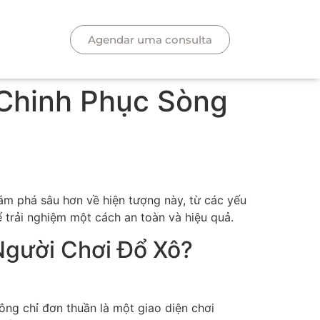
Agendar uma consulta
 Chinh Phục Sòng
hám phá sâu hơn về hiện tượng này, từ các yếu
ể trải nghiệm một cách an toàn và hiệu quả.
 Người Chơi Đổ Xô?
ông chỉ đơn thuần là một giao diện chơi