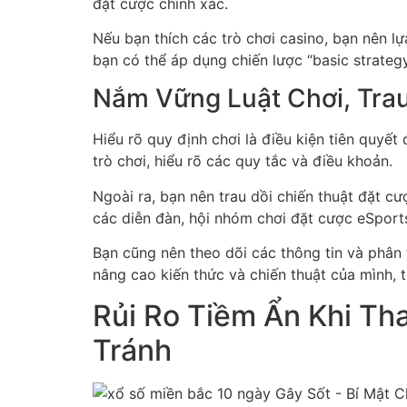
đặt cược chính xác.
Nếu bạn thích các trò chơi casino, bạn nên lự
bạn có thể áp dụng chiến lược “basic strategy
Nắm Vững Luật Chơi, Tra
Hiểu rõ quy định chơi là điều kiện tiên quyế
trò chơi, hiểu rõ các quy tắc và điều khoản.
Ngoài ra, bạn nên trau dồi chiến thuật đặt c
các diễn đàn, hội nhóm chơi đặt cược eSports
Bạn cũng nên theo dõi các thông tin và phân 
nâng cao kiến thức và chiến thuật của mình, t
Rủi Ro Tiềm Ẩn Khi Th
Tránh