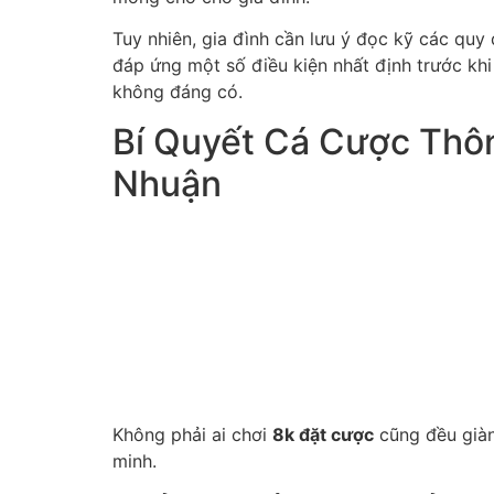
Tuy nhiên, gia đình cần lưu ý đọc kỹ các quy 
đáp ứng một số điều kiện nhất định trước khi 
không đáng có.
Bí Quyết Cá Cược Thôn
Nhuận
Không phải ai chơi
8k đặt cược
cũng đều giàn
minh.