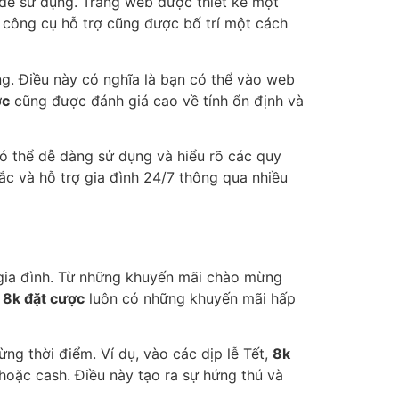
à dễ sử dụng. Trang web được thiết kế một
à công cụ hỗ trợ cũng được bố trí một cách
g. Điều này có nghĩa là bạn có thể vào web
ợc
cũng được đánh giá cao về tính ổn định và
có thể dễ dàng sử dụng và hiểu rõ các quy
c và hỗ trợ gia đình 24/7 thông qua nhiều
 gia đình. Từ những khuyến mãi chào mừng
,
8k đặt cược
luôn có những khuyến mãi hấp
ng thời điểm. Ví dụ, vào các dịp lễ Tết,
8k
 hoặc cash. Điều này tạo ra sự hứng thú và