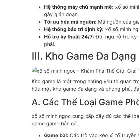
Hệ thống máy chủ mạnh mẽ:
xổ số minh
gây gián đoạn.
Tối ưu hóa mã nguồn:
Mã nguồn của gia
Hệ thống bảo trì định kỳ:
xổ số minh ngo
Hỗ trợ kỹ thuật 24/7:
Đội ngũ hỗ trợ kỹ 
phải.
III. Kho Game Đa Dạng
Kho game là một trong những yếu tố quan trọ
hữu một kho game đa dạng và phong phú, đá
A. Các Thể Loại Game Phổ
xổ số minh ngoc cung cấp đầy đủ các thể loại
game game bắn cá…
Game bài:
Các trò vào kèo xì tố truyền