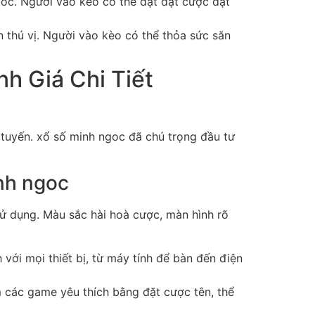
oc. Người vào kèo có thể đặt đặt cược đặt
thú vị. Người vào kèo có thể thỏa sức săn
nh Giá Chi Tiết
 tuyến. xổ số minh ngoc đã chú trọng đầu tư
nh ngoc
sử dụng. Màu sắc hài hoà cược, màn hình rõ
ới mọi thiết bị, từ máy tính để bàn đến điện
 các game yêu thích bằng đặt cược tên, thể