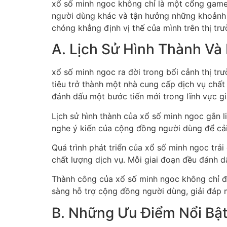
xổ số minh ngoc không chỉ là một cổng game 
người dùng khác và tận hưởng những khoảnh k
chóng khẳng định vị thế của mình trên thị trư
A. Lịch Sử Hình Thành Và
xổ số minh ngoc ra đời trong bối cảnh thị tr
tiêu trở thành một nhà cung cấp dịch vụ chấ
đánh dấu một bước tiến mới trong lĩnh vực giải
Lịch sử hình thành của xổ số minh ngoc gắn l
nghe ý kiến của cộng đồng người dùng để cải
Quá trình phát triển của xổ số minh ngoc trả
chất lượng dịch vụ. Mỗi giai đoạn đều đánh 
Thành công của xổ số minh ngoc không chỉ đế
sàng hỗ trợ cộng đồng người dùng, giải đáp 
B. Những Ưu Điểm Nổi Bậ