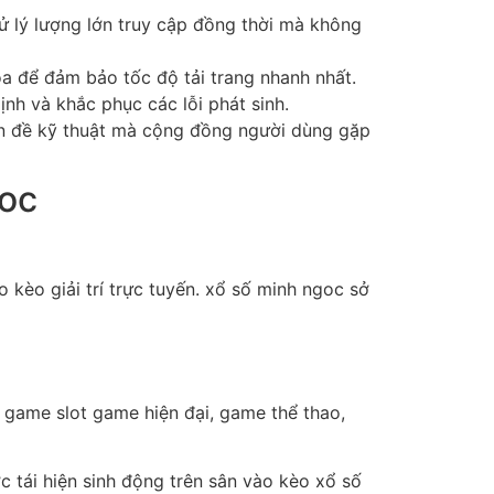
 lý lượng lớn truy cập đồng thời mà không
 để đảm bảo tốc độ tải trang nhanh nhất.
nh và khắc phục các lỗi phát sinh.
ấn đề kỹ thuật mà cộng đồng người dùng gặp
goc
kèo giải trí trực tuyến. xổ số minh ngoc sở
 game slot game hiện đại, game thể thao,
 tái hiện sinh động trên sân vào kèo xổ số