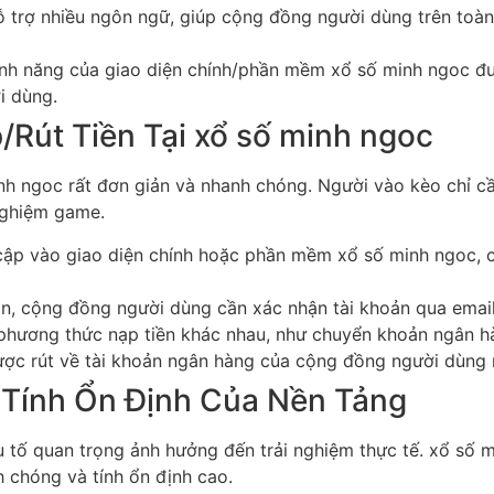
trợ nhiều ngôn ngữ, giúp cộng đồng người dùng trên toàn 
ính năng của giao diện chính/phần mềm xổ số minh ngoc đ
i dùng.
/Rút Tiền Tại xổ số minh ngoc
inh ngoc rất đơn giản và nhanh chóng. Người vào kèo chỉ c
 nghiệm game.
ập vào giao diện chính hoặc phần mềm xổ số minh ngoc, c
n, cộng đồng người dùng cần xác nhận tài khoản qua email 
phương thức nạp tiền khác nhau, như chuyển khoản ngân hàn
được rút về tài khoản ngân hàng của cộng đồng người dùn
 Tính Ổn Định Của Nền Tảng
ếu tố quan trọng ảnh hưởng đến trải nghiệm thực tế. xổ số
 chóng và tính ổn định cao.