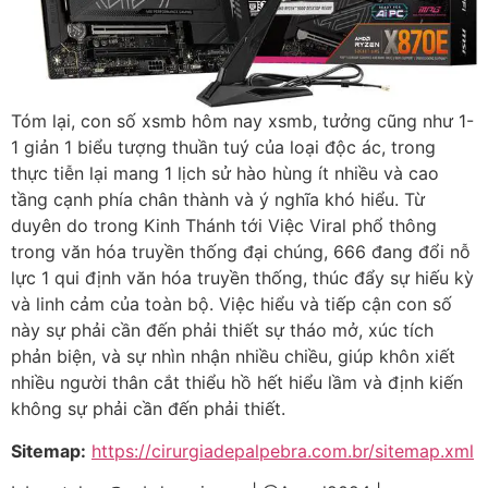
Tóm lại, con số xsmb hôm nay xsmb, tưởng cũng như 1-
1 giản 1 biểu tượng thuần tuý của loại độc ác, trong
thực tiễn lại mang 1 lịch sử hào hùng ít nhiều và cao
tầng cạnh phía chân thành và ý nghĩa khó hiểu. Từ
duyên do trong Kinh Thánh tới Việc Viral phổ thông
trong văn hóa truyền thống đại chúng, 666 đang đổi nỗ
lực 1 qui định văn hóa truyền thống, thúc đẩy sự hiếu kỳ
và linh cảm của toàn bộ. Việc hiểu và tiếp cận con số
này sự phải cần đến phải thiết sự tháo mở, xúc tích
phản biện, và sự nhìn nhận nhiều chiều, giúp khôn xiết
nhiều người thân cắt thiểu hồ hết hiểu lầm và định kiến
không sự phải cần đến phải thiết.
Sitemap:
https://cirurgiadepalpebra.com.br/sitemap.xml