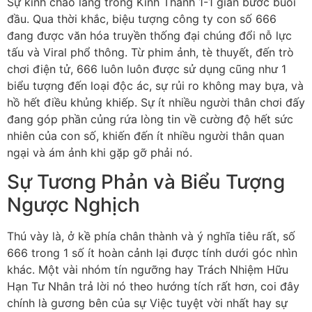
Sự kính chào làng trong Kinh Thánh 1-1 giản bước buổi
đầu. Qua thời khắc, biệu tượng công ty con số 666
đang được văn hóa truyền thống đại chúng đổi nỗ lực
tấu và Viral phổ thông. Từ phim ảnh, tè thuyết, đến trò
chơi điện tử, 666 luôn luôn được sử dụng cũng như 1
biểu tượng đến loại độc ác, sự rủi ro không may bựa, và
hồ hết điều khủng khiếp. Sự ít nhiều người thân chơi đấy
đang góp phần củng rứa lòng tin về cường độ hết sức
nhiên của con số, khiến đến ít nhiều người thân quan
ngại và ám ảnh khi gặp gỡ phải nó.
Sự Tương Phản và Biểu Tượng
Ngược Nghịch
Thú vày là, ở kề phía chân thành và ý nghĩa tiêu rất, số
666 trong 1 số ít hoàn cảnh lại được tính dưới góc nhìn
khác. Một vài nhóm tín ngưỡng hay Trách Nhiệm Hữu
Hạn Tư Nhân trả lời nó theo hướng tích rất hơn, coi đây
chính là gương bên của sự Việc tuyệt vời nhất hay sự