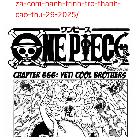
za-com-hanh-trinh-tro-thanh-
cao-thu-29-2025/