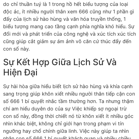
do chỉ thuần tuý là 1 trong hồ hết biểu tượng của loại
độc ác, ít nhiều người thân xem 666 cũng như 1 phần gì
đấy của lịch sử hào hùng và văn hóa truyền thống, 1
biểu tượng mang cao tầng cạnh phía nghĩa khó hiểu. Sự
đổi mới và phát triển của công nghệ và xúc tích xúc tích
cũng giúp cắt giảm sự ám ảnh vô căn cứ thúc đẩy đến
con số này.
Sự Kết Hợp Giữa Lịch Sử Và
Hiện Đại
Sự hài hòa giữa hiểu biết lịch sử hào hùng và khía cạnh
sang trọng giúp khôn xiết nhiều người thân tiếp cận con
số 666 1 bí quyết nhắc tầm thường hơn. Ta nhưng thậm
chí am hiểu duyên do của sự Việc khiếp sợ ngoại trừ
con số này, đồng thời chiết nó từ khôn xiết ít nhiều góc
nhìn khác biệt, không chỉ giới hạn trong phạm vi tín
ngưỡng hay chổ chính giữa linh. Việc này giúp ta nhìn
nhận con số 666 1 bí quyết khách quan và nhiều chiều