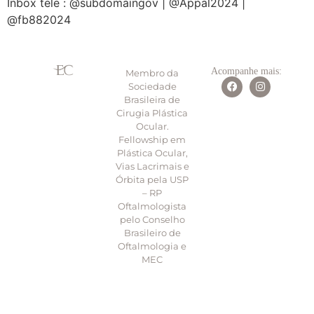
Inbox tele : @subdomaingov | @Appal2024 |
@fb882024
Acompanhe mais:
Membro da
Sociedade
Brasileira de
Cirugia Plástica
Ocular.
Fellowship em
Plástica Ocular,
Vias Lacrimais e
Órbita pela USP
– RP
Oftalmologista
pelo Conselho
Brasileiro de
Oftalmologia e
MEC