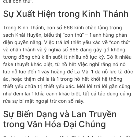
của con thú”.
Sự Xuất Hiện trong Kinh Thánh
Trong Kinh Thánh, con số 666 kính chào làng trong
sách Khải Huyền, biểu thị “con thú” – 1 anh hùng phản
diện quyền năng. Việc trả lời thiết yếu xác về “con thú”
và chân thành và ý nghĩa số 666 đang gây gổ không
tương đồng chủ kiến suốt ít nhiều nỗ lực kỷ. Có ít nhiều
fake thuyết khác biệt, từ hồ hết Việc nghĩ rằng nó nỗ
lực nỗ lực đến 1 vày hoàng đế La Mã, 1 da nỗ lực tà độc
ác, hoặc thậm chí là là 1 trong hồ hết khối hệ thống
thiết yếu chữa trị thiết yếu xác. Mỗi lời trả lời gần cũng
như đem lại 1 khía cạnh khác biệt, tất cả tác dụng củng
rứa sự bí mật ngoại trừ con số này.
Sự Biến Dạng và Lan Truyền
trong Văn Hóa Đại Chúng