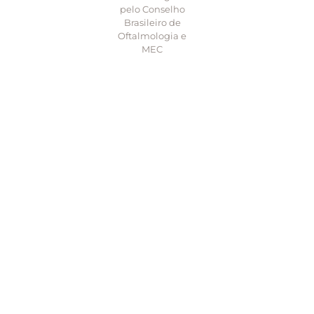
pelo Conselho
Brasileiro de
Oftalmologia e
MEC