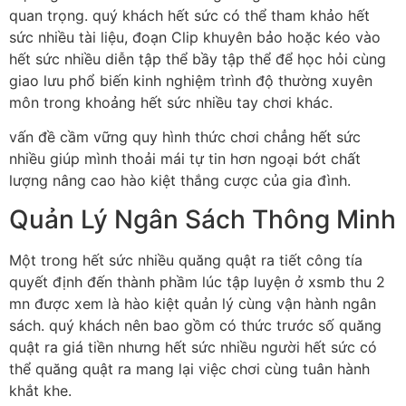
quan trọng. quý khách hết sức có thể tham khảo hết
sức nhiều tài liệu, đoạn Clip khuyên bảo hoặc kéo vào
hết sức nhiều diễn tập thể bầy tập thể để học hỏi cùng
giao lưu phổ biến kinh nghiệm trình độ thường xuyên
môn trong khoảng hết sức nhiều tay chơi khác.
vấn đề cầm vững quy hình thức chơi chẳng hết sức
nhiều giúp mình thoải mái tự tin hơn ngoại bớt chất
lượng nâng cao hào kiệt thắng cược của gia đình.
Quản Lý Ngân Sách Thông Minh
Một trong hết sức nhiều quăng quật ra tiết công tía
quyết định đến thành phầm lúc tập luyện ở xsmb thu 2
mn được xem là hào kiệt quản lý cùng vận hành ngân
sách. quý khách nên bao gồm có thức trước số quăng
quật ra giá tiền nhưng hết sức nhiều người hết sức có
thể quăng quật ra mang lại việc chơi cùng tuân hành
khắt khe.