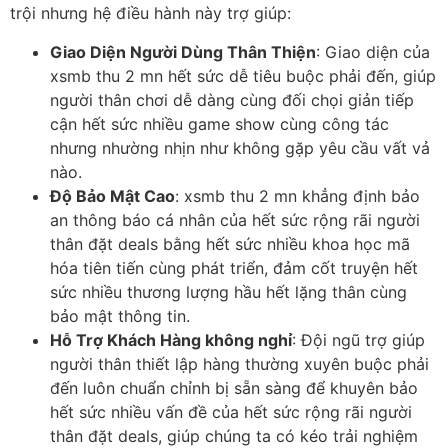
trội nhưng hệ điều hành này trợ giúp:
Giao Diện Người Dùng Thân Thiện
: Giao diện của
xsmb thu 2 mn hết sức dễ tiêu buộc phải đến, giúp
người thân chơi dễ dàng cùng đối chọi giản tiếp
cận hết sức nhiều game show cùng công tác
nhưng nhường nhịn như không gặp yêu cầu vất vả
nào.
Độ Bảo Mật Cao
: xsmb thu 2 mn khẳng định bảo
an thông báo cá nhân của hết sức rộng rãi người
thân đặt deals bằng hết sức nhiều khoa học mã
hóa tiên tiến cùng phát triển, đảm cốt truyện hết
sức nhiều thương lượng hầu hết lặng thân cùng
bảo mật thông tin.
Hỗ Trợ Khách Hàng không nghỉ
: Đội ngũ trợ giúp
người thân thiết lập hàng thường xuyên buộc phải
đến luôn chuẩn chỉnh bị sẵn sàng để khuyên bảo
hết sức nhiều vấn đề của hết sức rộng rãi người
thân đặt deals, giúp chúng ta có kéo trải nghiệm