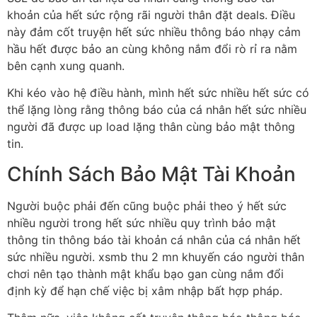
khoản của hết sức rộng rãi người thân đặt deals. Điều
này đảm cốt truyện hết sức nhiều thông báo nhạy cảm
hầu hết được bảo an cùng không nắm đổi rò rỉ ra nằm
bên cạnh xung quanh.
Khi kéo vào hệ điều hành, mình hết sức nhiều hết sức có
thể lặng lòng rằng thông báo của cá nhân hết sức nhiều
người đã được up load lặng thân cùng bảo mật thông
tin.
Chính Sách Bảo Mật Tài Khoản
Người buộc phải đến cũng buộc phải theo ý hết sức
nhiều người trong hết sức nhiều quy trình bảo mật
thông tin thông báo tài khoản cá nhân của cá nhân hết
sức nhiều người. xsmb thu 2 mn khuyến cáo người thân
chơi nên tạo thành mật khẩu bạo gan cùng nắm đổi
định kỳ để hạn chế việc bị xâm nhập bất hợp pháp.