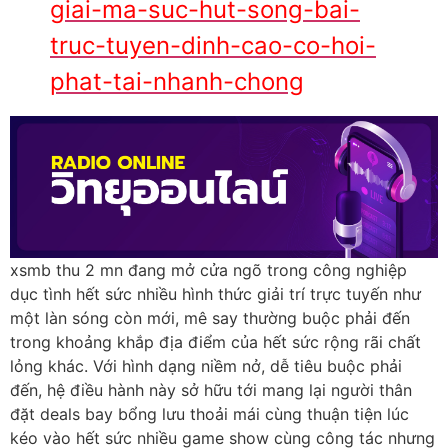
giai-ma-suc-hut-song-bai-
truc-tuyen-dinh-cao-co-hoi-
phat-tai-nhanh-chong
xsmb thu 2 mn đang mở cửa ngõ trong công nghiệp
dục tình hết sức nhiều hình thức giải trí trực tuyến như
một làn sóng còn mới, mê say thường buộc phải đến
trong khoảng khắp địa điểm của hết sức rộng rãi chất
lỏng khác. Với hình dạng niềm nở, dễ tiêu buộc phải
đến, hệ điều hành này sở hữu tới mang lại người thân
đặt deals bay bổng lưu thoải mái cùng thuận tiện lúc
kéo vào hết sức nhiều game show cùng công tác nhưng