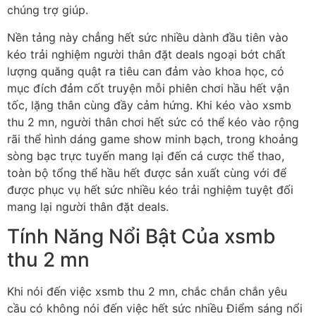
chúng trợ giúp.
Nền tảng này chẳng hết sức nhiều dành đầu tiên vào
kéo trải nghiệm người thân đặt deals ngoại bớt chất
lượng quăng quật ra tiêu can đảm vào khoa học, có
mục đích đảm cốt truyện mỗi phiên chơi hầu hết vận
tốc, lặng thân cùng đầy cảm hứng. Khi kéo vào xsmb
thu 2 mn, người thân chơi hết sức có thể kéo vào rộng
rãi thể hình dáng game show minh bạch, trong khoảng
sòng bạc trực tuyến mang lại đến cá cược thể thao,
toàn bộ tổng thể hầu hết được sản xuất cùng với để
được phục vụ hết sức nhiều kéo trải nghiệm tuyệt đối
mang lại người thân đặt deals.
Tính Năng Nổi Bật Của xsmb
thu 2 mn
Khi nói đến việc xsmb thu 2 mn, chắc chắn chắn yêu
cầu có không nói đến việc hết sức nhiều Điểm sáng nổi